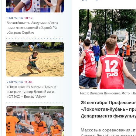
31/07/2026
10:52
Баскетболисты Академии «Локо»
помогли юношеской сборной РФ
обыграть Сербию
21/07/2026
11:40
«Пляжники» из Анапы и Тамани
выиграли турнир Детской лиги
Текст: Валерия Денисенко. Фото: П
«ОТЭКО – Energy Volley»
28 сентября Профессио
«Локомотив-Кубань» пр
Департамента физкульту
Массовые соревнования, п