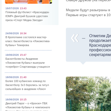
Сквере Дружбы (на пересе
16/07/2026
13:43
Медали будут разыграны в т
Пляжный футболист «Краснодара-
Первые игры стартуют в 10
ЮМР» Дмитрий Бушков удостоен
приза «Спорт Медиа Звезда»
24/06/2026
16:34
Отметим Де
В Кропоткине состоялся мастер-
продолжает
класс баскетболиста «Локомотива-
Краснодаре 
Кубань» Темирова
профессион
секретарям
19/06/2026
15:47
Баскетболисты Академии
«Локомотив-Кубань» выиграли
«серебро» Спартакиады учащихся
18/06/2026
21:40
Более 100 кубанских команд по
баскетболу 3х3 боролись за титул
сильнейших в академии «Локо»
16/06/2026
10:15
Дмитрий Пирог – о «бронзе» ПБК
«Локомотив-Кубань» в чемпионате