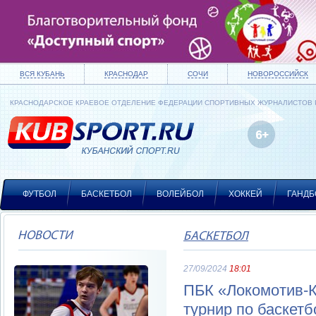
ВСЯ КУБАНЬ
КРАСНОДАР
СОЧИ
НОВОРОССИЙСК
КРАСНОДАРСКОЕ КРАЕВОЕ ОТДЕЛЕНИЕ ФЕДЕРАЦИИ СПОРТИВНЫХ ЖУРНАЛИСТОВ
ФУТБОЛ
БАСКЕТБОЛ
ВОЛЕЙБОЛ
ХОККЕЙ
ГАНДБ
НОВОСТИ
БАСКЕТБОЛ
27/09/2024
18:01
ПБК «Локомотив-К
турнир по баскетб