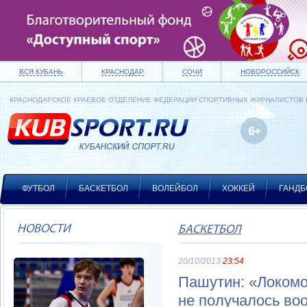
ВСЯ КУБАНЬ
КРАСНОДАР
СОЧИ
НОВОРОССИЙСК
КРАСНОДАРСКОЕ КРАЕВОЕ ОТДЕЛЕНИЕ ФЕДЕРАЦИИ СПОРТИВНЫХ ЖУРНАЛИСТОВ
ФУТБОЛ
БАСКЕТБОЛ
ВОЛЕЙБОЛ
ХОККЕЙ
ГАНДБ
НОВОСТИ
БАСКЕТБОЛ
20/10/2013
23:54
Пашутин: «Локомо
не получалось во