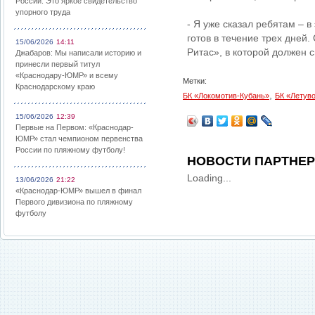
России: Это яркое свидетельство
упорного труда
- Я уже сказал ребятам – в
готов в течение трех дней.
15/06/2026
14:11
Ритас», в которой должен 
Джабаров: Мы написали историю и
принесли первый титул
«Краснодару-ЮМР» и всему
Метки:
Краснодарскому краю
,
БК «Локомотив-Кубань»
БК «Летув
15/06/2026
12:39
Первые на Первом: «Краснодар-
ЮМР» стал чемпионом первенства
России по пляжному футболу!
НОВОСТИ ПАРТНЕ
Loading...
13/06/2026
21:22
«Краснодар-ЮМР» вышел в финал
Первого дивизиона по пляжному
футболу