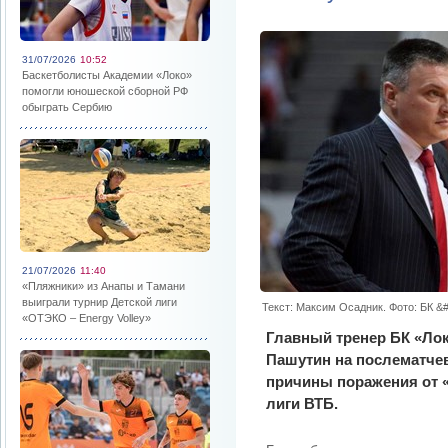
31/07/2026
10:52
Баскетболисты Академии «Локо»
помогли юношеской сборной РФ
обыграть Сербию
21/07/2026
11:40
«Пляжники» из Анапы и Тамани
выиграли турнир Детской лиги
Текст: Максим Осадник. Фото: БК &
«ОТЭКО – Energy Volley»
Главный тренер БК «Ло
Пашутин на послематче
причины поражения от «
лиги ВТБ.