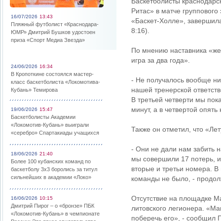
Баскетболисты краснодарс
Ритас» в матче группового
16/07/2026
13:43
«Баскет-Холле», завершила
Пляжный футболист «Краснодара-
8:16).
ЮМР» Дмитрий Бушков удостоен
приза «Спорт Медиа Звезда»
По мнению наставника «же
игра за два года».
24/06/2026
16:34
В Кропоткине состоялся мастер-
- Не получалось вообще нич
класс баскетболиста «Локомотива-
нашей тренерской ответств
Кубань» Темирова
В третьей четверти мы пока
минут, а в четвертой опять
19/06/2026
15:47
Баскетболисты Академии
«Локомотив-Кубань» выиграли
Также он отметил, что «Ле
«серебро» Спартакиады учащихся
- Они не дали нам забить 
18/06/2026
21:40
мы совершили 17 потерь, и 
Более 100 кубанских команд по
вторые и третьи номера. В
баскетболу 3х3 боролись за титул
сильнейших в академии «Локо»
команды не было, - продол
Отсутствие на площадке М
16/06/2026
10:15
Дмитрий Пирог – о «бронзе» ПБК
литовского легионера. «Ма
«Локомотив-Кубань» в чемпионате
поберечь его», - сообщил 