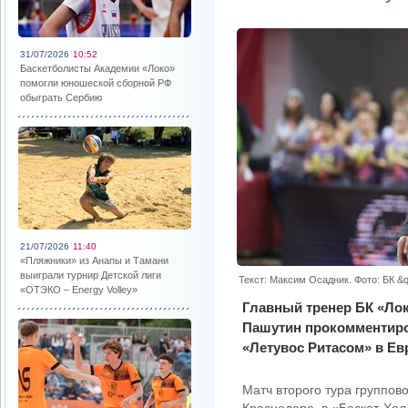
31/07/2026
10:52
Баскетболисты Академии «Локо»
помогли юношеской сборной РФ
обыграть Сербию
21/07/2026
11:40
«Пляжники» из Анапы и Тамани
выиграли турнир Детской лиги
Текст: Максим Осадник. Фото: БК &
«ОТЭКО – Energy Volley»
Главный тренер БК «Ло
Пашутин прокомментиро
«Летувос Ритасом» в Ев
Матч второго тура группово