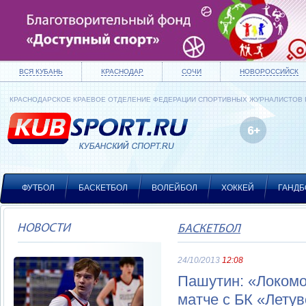
ВСЯ КУБАНЬ
КРАСНОДАР
СОЧИ
НОВОРОССИЙСК
КРАСНОДАРСКОЕ КРАЕВОЕ ОТДЕЛЕНИЕ ФЕДЕРАЦИИ СПОРТИВНЫХ ЖУРНАЛИСТОВ
ФУТБОЛ
БАСКЕТБОЛ
ВОЛЕЙБОЛ
ХОККЕЙ
ГАНДБ
НОВОСТИ
БАСКЕТБОЛ
24/10/2013
12:08
Пашутин: «Локомо
матче с БК «Летув