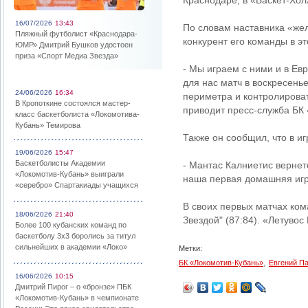
Краснодаре, в «Баскет-Холл
16/07/2026
13:43
По словам наставника «жел
Пляжный футболист «Краснодара-
конкурент его команды в эт
ЮМР» Дмитрий Бушков удостоен
приза «Спорт Медиа Звезда»
- Мы играем с ними и в Ев
для нас матч в воскресень
24/06/2026
16:34
периметра и контролироват
В Кропоткине состоялся мастер-
приводит пресс-служба БК
класс баскетболиста «Локомотива-
Кубань» Темирова
Также он сообщил, что в и
19/06/2026
15:47
Баскетболисты Академии
- Мантас Калниетис вернет
«Локомотив-Кубань» выиграли
наша первая домашняя игра
«серебро» Спартакиады учащихся
В своих первых матчах ко
18/06/2026
21:40
Звездой" (87:84). «Летувос
Более 100 кубанских команд по
баскетболу 3х3 боролись за титул
сильнейших в академии «Локо»
Метки:
,
БК «Локомотив-Кубань»
Евгений П
16/06/2026
10:15
Дмитрий Пирог – о «бронзе» ПБК
«Локомотив-Кубань» в чемпионате