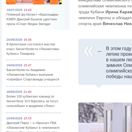
инициативе Олимпийского с
олимпийская чемпионка по
16/07/2026
13:43
труда Кубани
Ирина Кара
Пляжный футболист «Краснодара-
чемпион Европы и обладат
ЮМР» Дмитрий Бушков удостоен
спорта края
Вячеслав Ник
приза «Спорт Медиа Звезда»
24/06/2026
16:34
В Кропоткине состоялся мастер-
В этом год
класс баскетболиста «Локомотива-
летию пров
Кубань» Темирова
в нашем лю
зимняя Оли
19/06/2026
15:47
Баскетболисты Академии
олимпийско
«Локомотив-Кубань» выиграли
победы наш
«серебро» Спартакиады учащихся
18/06/2026
21:40
Более 100 кубанских команд по
баскетболу 3х3 боролись за титул
сильнейших в академии «Локо»
16/06/2026
10:15
Дмитрий Пирог – о «бронзе» ПБК
«Локомотив-Кубань» в чемпионате