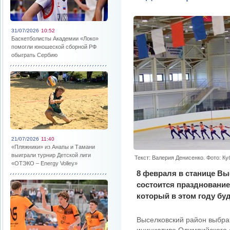
31/07/2026
10:52
Баскетболисты Академии «Локо»
помогли юношеской сборной РФ
обыграть Сербию
21/07/2026
11:40
«Пляжники» из Анапы и Тамани
выиграли турнир Детской лиги
Текст: Валерия Денисенко. Фото: К
«ОТЭКО – Energy Volley»
8 февраля в станице Вы
состоится празднование
который в этом году бу
Выселковский район выбран