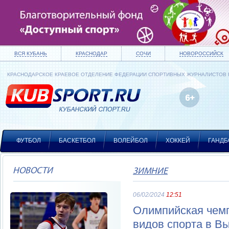
ВСЯ КУБАНЬ
КРАСНОДАР
СОЧИ
НОВОРОССИЙСК
КРАСНОДАРСКОЕ КРАЕВОЕ ОТДЕЛЕНИЕ ФЕДЕРАЦИИ СПОРТИВНЫХ ЖУРНАЛИСТОВ
ФУТБОЛ
БАСКЕТБОЛ
ВОЛЕЙБОЛ
ХОККЕЙ
ГАНДБ
НОВОСТИ
ЗИМНИЕ
06/02/2024
12:51
Олимпийская чемп
видов спорта в В