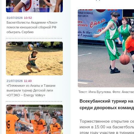
31/07/2026
10:52
Баскетболисты Академии «Локо»
помогли юношеской сборной РФ
обыграть Сербию
21/07/2026
11:40
«Пляжники» из Анапы и Тамани
выиграли турнир Детской лиги
Текст: Инга Бугулова. Фото: Анаста
«ОТЭКО – Energy Volley»
Всекубанский турнир на
среди дворовых команд 
Торжественное открытие се
июня в 15:00 на баскетбол
этом году участие в турни