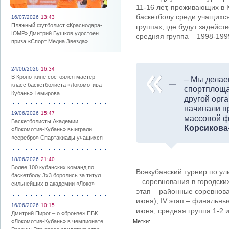
11-16 лет, проживающих в 
баскетболу среди учащихся
16/07/2026
13:43
Пляжный футболист «Краснодара-
группах, где будут задейст
ЮМР» Дмитрий Бушков удостоен
средняя группа – 1998-1999 
приза «Спорт Медиа Звезда»
24/06/2026
16:34
В Кропоткине состоялся мастер-
– Мы делаем
класс баскетболиста «Локомотива-
спортплоща
Кубань» Темирова
другой орга
начинали п
19/06/2026
15:47
массовой ф
Баскетболисты Академии
Корсикова
«Локомотив-Кубань» выиграли
«серебро» Спартакиады учащихся
18/06/2026
21:40
Более 100 кубанских команд по
Всекубанский турнир по ули
баскетболу 3х3 боролись за титул
– соревнования в городских
сильнейших в академии «Локо»
этап – районные соревнован
июня); IV этап – финальны
16/06/2026
10:15
июня; средняя группа 1-2 
Дмитрий Пирог – о «бронзе» ПБК
«Локомотив-Кубань» в чемпионате
Метки: