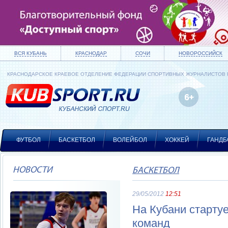
ВСЯ КУБАНЬ
КРАСНОДАР
СОЧИ
НОВОРОССИЙСК
КРАСНОДАРСКОЕ КРАЕВОЕ ОТДЕЛЕНИЕ ФЕДЕРАЦИИ СПОРТИВНЫХ ЖУРНАЛИСТОВ
ФУТБОЛ
БАСКЕТБОЛ
ВОЛЕЙБОЛ
ХОККЕЙ
ГАНДБ
НОВОСТИ
БАСКЕТБОЛ
29/05/2012
12:51
На Кубани старту
команд