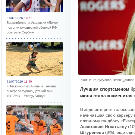
31/07/2026
10:52
Баскетболисты Академии «Локо»
помогли юношеской сборной РФ
обыграть Сербию
Текст: Инга Бугулова. Фото: _author
21/07/2026
11:40
«Пляжники» из Анапы и Тамани
Лучшим спортсменом Кр
выиграли турнир Детской лиги
июня стала знаменитая 
«ОТЭКО – Energy Volley»
В ходе интернет-голосова
начинавшая свою карьеру в
пляжному гандболу «Екат
Анастасию Игнатьеву
(10
Шкуренева
(8%), еще одн