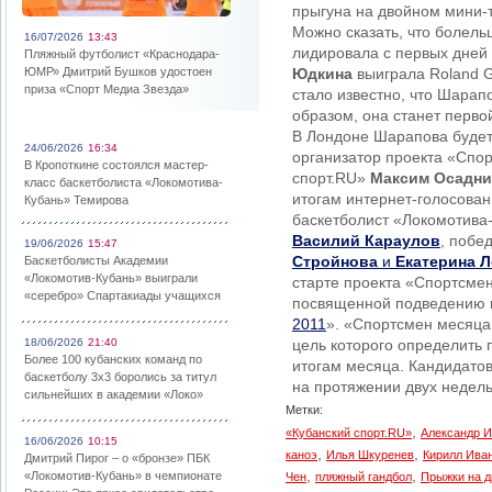
прыгуна на двойном мини
Можно сказать, что болел
16/07/2026
13:43
лидировала с первых дней
Пляжный футболист «Краснодара-
ЮМР» Дмитрий Бушков удостоен
Юдкина
выиграла Roland 
приза «Спорт Медиа Звезда»
стало известно, что Шарап
образом, она станет перв
В Лондоне Шарапова будет
24/06/2026
16:34
организатор проекта «Спор
В Кропоткине состоялся мастер-
спорт.RU»
Максим Осадни
класс баскетболиста «Локомотива-
итогам интернет-голосован
Кубань» Темирова
баскетболист «Локомотива
Василий Караулов
, побе
19/06/2026
15:47
Стройнова
и
Екатерина 
Баскетболисты Академии
«Локомотив-Кубань» выиграли
старте проекта «Спортсме
«серебро» Спартакиады учащихся
посвященной подведению ит
2011
». «Спортсмен месяца 
18/06/2026
21:40
цель которого определить
Более 100 кубанских команд по
итогам месяца. Кандидатов
баскетболу 3х3 боролись за титул
на протяжении двух недель
сильнейших в академии «Локо»
Метки:
,
«Кубанский спорт.RU»
Александр 
16/06/2026
10:15
,
,
каноэ
Илья Шкуренев
Кирилл Ива
Дмитрий Пирог – о «бронзе» ПБК
,
,
«Локомотив-Кубань» в чемпионате
Чен
пляжный гандбол
Прыжки на 