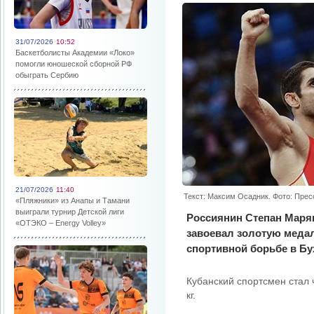
31/07/2026
10:52
Баскетболисты Академии «Локо»
помогли юношеской сборной РФ
обыграть Сербию
21/07/2026
11:40
Текст: Максим Осадник. Фото: Пре
«Пляжники» из Анапы и Тамани
выиграли турнир Детской лиги
Россиянин Степан Марян
«ОТЭКО – Energy Volley»
завоевал золотую меда
спортивной борьбе в Бу
Кубанский спортсмен стал 
кг.