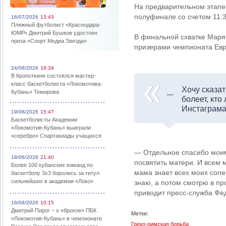
На предварительном этапе
полуфинале со счетом 11:
16/07/2026
13:43
Пляжный футболист «Краснодара-
ЮМР» Дмитрий Бушков удостоен
В финальной схватке Маря
приза «Спорт Медиа Звезда»
призерами чемпионата Евр
24/06/2026
16:34
В Кропоткине состоялся мастер-
класс баскетболиста «Локомотива-
Хочу сказат
Кубань» Темирова
болеет, кто
Инстаграма
19/06/2026
15:47
Баскетболисты Академии
«Локомотив-Кубань» выиграли
«серебро» Спартакиады учащихся
— Отдельное спасибо моим 
18/06/2026
21:40
посвятить матери. И всем 
Более 100 кубанских команд по
мама знает всех моих сопе
баскетболу 3х3 боролись за титул
сильнейших в академии «Локо»
знаю, а потом смотрю в пр
приводит пресс-служба Фе
16/06/2026
10:15
Дмитрий Пирог – о «бронзе» ПБК
Метки:
«Локомотив-Кубань» в чемпионате
Греко-римская борьба