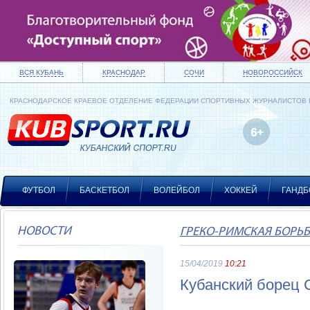
ВСЯ КУБАНЬ
КРАСНОДАР
СОЧИ
НОВОРОССИЙСК
КРАСНОДАРСКОЕ КРАЕВОЕ ОТДЕЛЕНИЕ ФЕДЕРАЦИИ СПОРТИВНЫХ ЖУРНАЛИСТОВ
ФУТБОЛ
БАСКЕТБОЛ
ВОЛЕЙБОЛ
ХОККЕЙ
ГАНДБ
НОВОСТИ
ГРЕКО-РИМСКАЯ БОРЬ
15/04/2019
10:21
Кубанский борец 