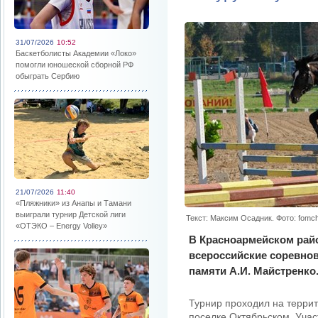
31/07/2026
10:52
Баскетболисты Академии «Локо»
помогли юношеской сборной РФ
обыграть Сербию
21/07/2026
11:40
«Пляжники» из Анапы и Тамани
выиграли турнир Детской лиги
Текст: Максим Осадник. Фото: fomc
«ОТЭКО – Energy Volley»
В Красноармейском рай
всероссийские соревно
памяти А.И. Майстренко
Турнир проходил на террит
поселке Октябрьском. Учас