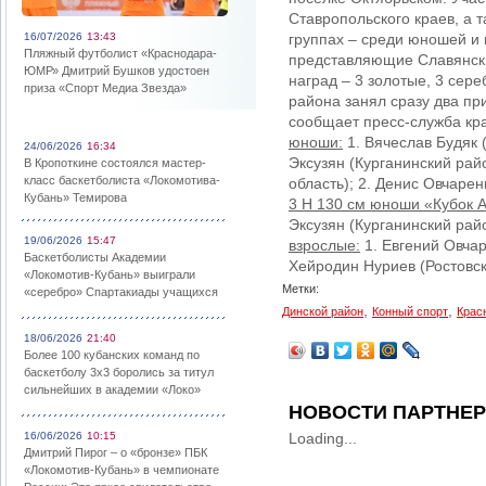
Ставропольского краев, а 
16/07/2026
13:43
группах – среди юношей и 
Пляжный футболист «Краснодара-
представляющие Славянски
ЮМР» Дмитрий Бушков удостоен
наград – 3 золотые, 3 сер
приза «Спорт Медиа Звезда»
района занял сразу два пр
сообщает пресс-служба кр
юноши:
1. Вячеслав Будяк 
24/06/2026
16:34
Эксузян (Курганинский рай
В Кропоткине состоялся мастер-
класс баскетболиста «Локомотива-
область); 2. Денис Овчарен
Кубань» Темирова
3 Н 130 см юноши «Кубок 
Эксузян (Курганинский рай
19/06/2026
15:47
взрослые:
1. Евгений Овчар
Баскетболисты Академии
Хейродин Нуриев (Ростовск
«Локомотив-Кубань» выиграли
Метки:
«серебро» Спартакиады учащихся
,
,
Динской район
Конный спорт
Крас
18/06/2026
21:40
Более 100 кубанских команд по
баскетболу 3х3 боролись за титул
сильнейших в академии «Локо»
НОВОСТИ ПАРТНЕ
16/06/2026
10:15
Loading...
Дмитрий Пирог – о «бронзе» ПБК
«Локомотив-Кубань» в чемпионате