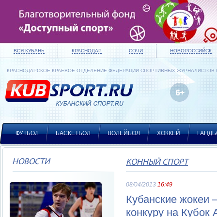
ВСЯ КУБАНЬ
КРАСНОДАР
СОЧИ
НОВОРОССИЙСК
КРАСНОДАРСКОЕ КРАЕВОЕ ОТДЕЛЕНИЕ ФЕДЕРАЦИИ СПОРТИВНЫХ ЖУРНАЛИСТОВ
ФУТБОЛ
БАСКЕТБОЛ
ВОЛЕЙБОЛ
ХОККЕЙ
ГАНДБ
НОВОСТИ
КОННЫЙ СПОРТ
08/04/2013
16:49
Кубанские жокеи 
конкуру на Кубок 