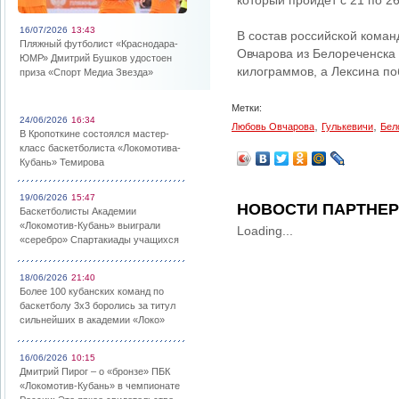
который пройдет с 21 по 26
16/07/2026
13:43
В состав российской коман
Пляжный футболист «Краснодара-
Овчарова из Белореченска 
ЮМР» Дмитрий Бушков удостоен
килограммов, а Лексина по
приза «Спорт Медиа Звезда»
Метки:
24/06/2026
16:34
,
,
Любовь Овчарова
Гулькевичи
Бел
В Кропоткине состоялся мастер-
класс баскетболиста «Локомотива-
Кубань» Темирова
19/06/2026
15:47
НОВОСТИ ПАРТНЕ
Баскетболисты Академии
«Локомотив-Кубань» выиграли
Loading...
«серебро» Спартакиады учащихся
18/06/2026
21:40
Более 100 кубанских команд по
баскетболу 3х3 боролись за титул
сильнейших в академии «Локо»
16/06/2026
10:15
Дмитрий Пирог – о «бронзе» ПБК
«Локомотив-Кубань» в чемпионате