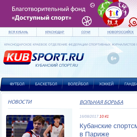
ВСЯ КУБАНЬ
КРАСНОДАР
СОЧИ
НОВОРОССИЙСК
КРАСНОДАРСКОЕ КРАЕВОЕ ОТДЕЛЕНИЕ ФЕДЕРАЦИИ СПОРТИВНЫХ ЖУРНАЛИСТОВ
ФУТБОЛ
БАСКЕТБОЛ
ВОЛЕЙБОЛ
ХОККЕЙ
ГАНДБ
НОВОСТИ
ВОЛЬНАЯ БОРЬБА
16/08/2017
10:41
Кубанские спортс
в Париже