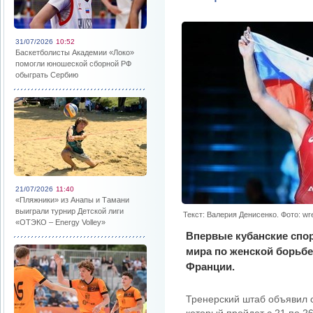
31/07/2026
10:52
Баскетболисты Академии «Локо»
помогли юношеской сборной РФ
обыграть Сербию
21/07/2026
11:40
«Пляжники» из Анапы и Тамани
выиграли турнир Детской лиги
Текст: Валерия Денисенко. Фото: wre
«ОТЭКО – Energy Volley»
Впервые кубанские спо
мира по женской борьбе
Франции.
Тренерский штаб объявил 