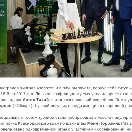
иноградов выиграл «золото» и в личном зачете, вернув себе титул 
016-й по 2017 год. Лишь по коэффициенту ему уступил пресс-атташ
Краснодар»
Антон Тихий
, в итоге завоевавший «серебро». Замкну
урцев
(«Обзор»). Лучший результат среди женщин в очередной ра
пециальным гостем турнира стала набирающая в России популярн
емпионка Краснодарского края по шахматам
Майя Порожняк
(Maia
ровела сеанс одновременной игры с участниками соревнований, но