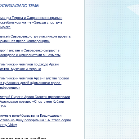
АТЕРИАЛЫ ПО ТЕМЕ:
оманды Пирога и Саврасенко сыграли в
аскетбольном матче «Звезды спорта» в
емрюке
лексей Саврасенко стал участником проекта
Домашняя пресс-конференция»
рог, Галстян и Саврасенко сыграют в
раснодаре с журналистами в шахматы
лимпийский чемпион по дзюдо Арсен
алстян. Мужское интервью
лимпийский чемпион Арсен Галстян провел
ля кубанских детей «Домашнюю пресс-
онференцию»
митрий Пирог и Арсен Галстян презентовали
 Краснодаре премию «Спортсмен Кубани
015»
ляжные волейболисты из Краснодара и
остова-на-Дону победили на 1-м этапе серии
ergy Volley
 спортивных клубов.