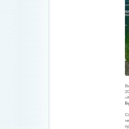
В
2
«
Б
С
ч
п