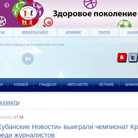
ОЧИ
НОВОРОССИЙСК
АРМАВИР
ТУАПСЕ
КАНЕВ
ИИ СПОРТИВНЫХ ЖУРНАЛИСТОВ РОССИИ
ОЛ
ХОККЕЙ
ГАНДБОЛ
АВТО-МОТО
ЛЕТНИЕ
ЗИМН
АХМАТЫ
04/2022
17:58
Кубанские Новости» выиграли чемпионат К
реди журналистов