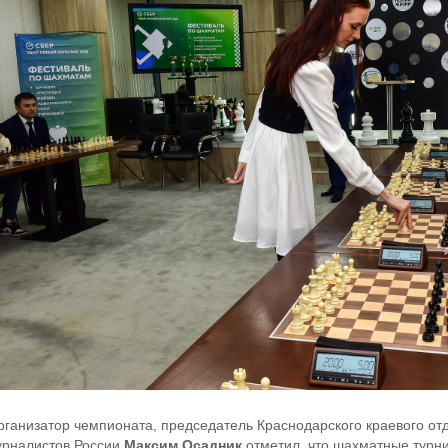
рганизатор чемпионата, председатель Краснодарского краевого о
урналистов России
Максим Осадник
отметил, что шахматные турн