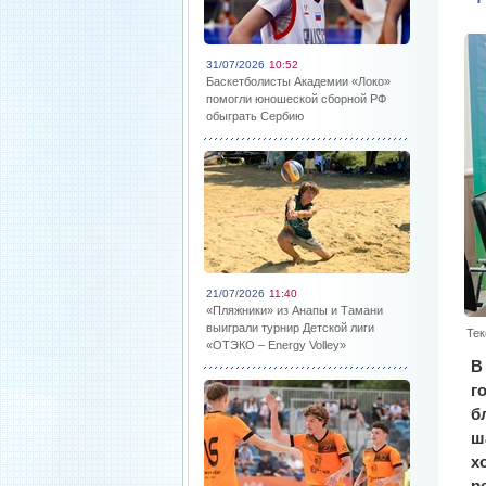
31/07/2026
10:52
Баскетболисты Академии «Локо»
помогли юношеской сборной РФ
обыграть Сербию
21/07/2026
11:40
«Пляжники» из Анапы и Тамани
выиграли турнир Детской лиги
Тек
«ОТЭКО – Energy Volley»
В
г
б
ш
х
р