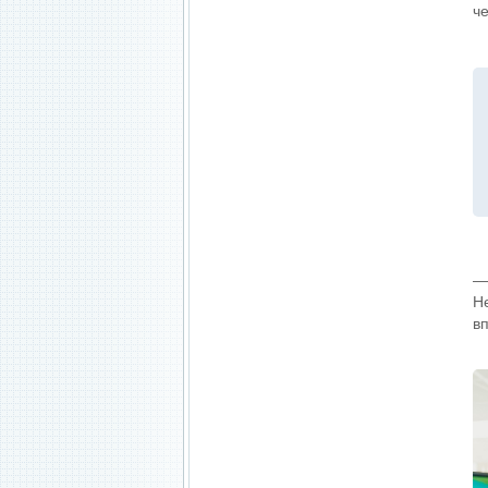
ч
— 
Н
в