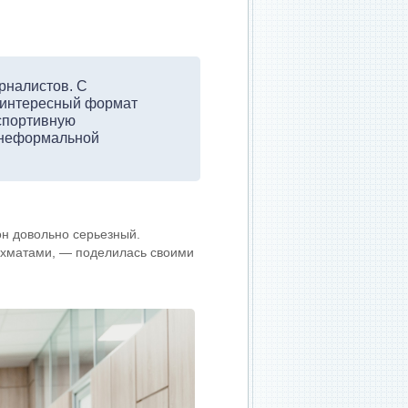
рналистов. С
ь интересный формат
 спортивную
 неформальной
он довольно серьезный.
шахматами, — поделилась своими