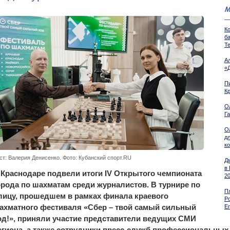
М
К
б
Т
А
«
Пи
К
О
Г
О
д
к
ст: Валерия Денисенко. Фото: Кубанский спорт.RU
Д
в
 Краснодаре подвели итоги IV Открытого чемпионата
2
орода по шахматам среди журналистов. В турнире по
П
лицу, прошедшем в рамках финала краевого
Р
ахматного фестиваля «Сбер – твой самый сильный
En
од!», приняли участие представители ведущих СМИ
егиона, а также сотрудники пресс-служб профессиональных