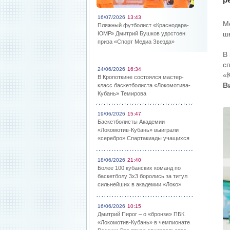
16/07/2026
13:43
М
Пляжный футболист «Краснодара-
ш
ЮМР» Дмитрий Бушков удостоен
приза «Спорт Медиа Звезда»
В
с
24/06/2026
16:34
«
В Кропоткине состоялся мастер-
В
класс баскетболиста «Локомотива-
Кубань» Темирова
19/06/2026
15:47
Баскетболисты Академии
«Локомотив-Кубань» выиграли
«серебро» Спартакиады учащихся
18/06/2026
21:40
Более 100 кубанских команд по
баскетболу 3х3 боролись за титул
сильнейших в академии «Локо»
16/06/2026
10:15
Дмитрий Пирог – о «бронзе» ПБК
«Локомотив-Кубань» в чемпионате