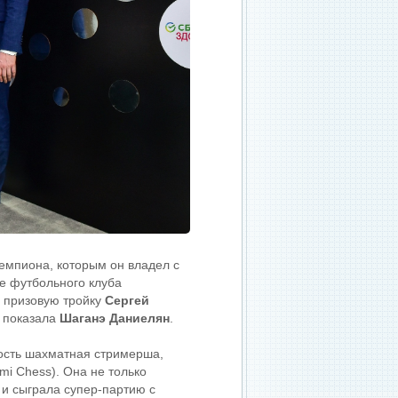
чемпиона, которым он владел с
е футбольного клуба
л призовую тройку
Сергей
з показала
Шаганэ Даниелян
.
ость шахматная стримерша,
mi Chess). Она не только
 и сыграла супер-партию с