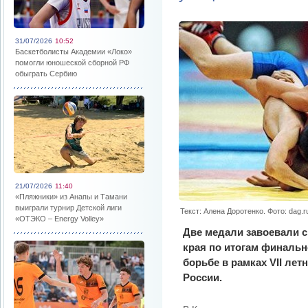
31/07/2026
10:52
Баскетболисты Академии «Локо»
помогли юношеской сборной РФ
обыграть Сербию
21/07/2026
11:40
«Пляжники» из Анапы и Тамани
выиграли турнир Детской лиги
Текст: Алена Доротенко. Фото: dag.ru
«ОТЭКО – Energy Volley»
Две медали завоевали 
края по итогам финальн
борьбе в рамках VII ле
России.