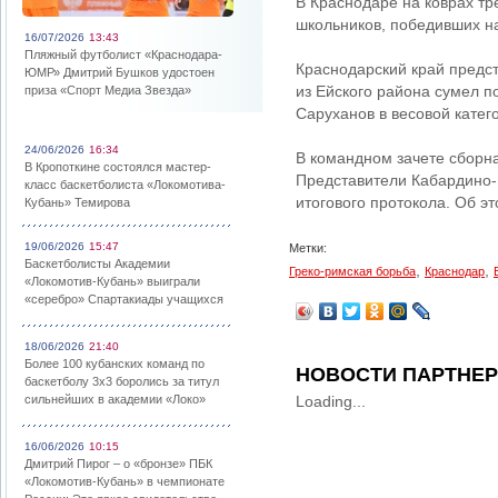
В Краснодаре на коврах т
школьников, победивших на
16/07/2026
13:43
Пляжный футболист «Краснодара-
Краснодарский край предст
ЮМР» Дмитрий Бушков удостоен
из Ейского района сумел по
приза «Спорт Медиа Звезда»
Саруханов в весовой катего
24/06/2026
16:34
В командном зачете сборн
В Кропоткине состоялся мастер-
Представители Кабардино-Б
класс баскетболиста «Локомотива-
итогового протокола. Об э
Кубань» Темирова
19/06/2026
15:47
Метки:
Баскетболисты Академии
,
,
Греко-римская борьба
Краснодар
«Локомотив-Кубань» выиграли
«серебро» Спартакиады учащихся
18/06/2026
21:40
Более 100 кубанских команд по
НОВОСТИ ПАРТНЕ
баскетболу 3х3 боролись за титул
сильнейших в академии «Локо»
Loading...
16/06/2026
10:15
Дмитрий Пирог – о «бронзе» ПБК
«Локомотив-Кубань» в чемпионате