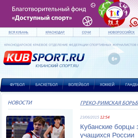
ВСЯ КУБАНЬ
КРАСНОДАР
СОЧИ
НОВОРОССИЙСК
КРАСНОДАРСКОЕ КРАЕВОЕ ОТДЕЛЕНИЕ ФЕДЕРАЦИИ СПОРТИВНЫХ ЖУРНАЛИСТОВ
ФУТБОЛ
БАСКЕТБОЛ
ВОЛЕЙБОЛ
ХОККЕЙ
ГАНДБ
НОВОСТИ
ГРЕКО-РИМСКАЯ БОРЬ
23/06/2015
12:54
Кубанские борцы 
учащихся России