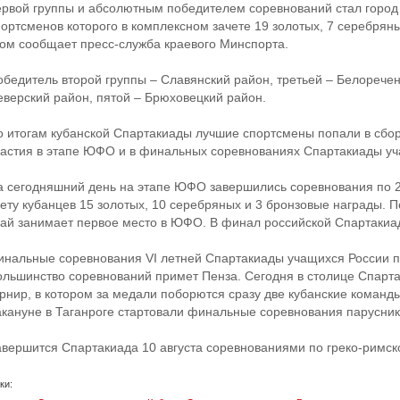
ервой группы и абсолютным победителем соревнований стал город 
портсменов которого в комплексном зачете 19 золотых, 7 серебрян
том сообщает пресс-служба краевого Минспорта.
обедитель второй группы – Славянский район, третьей – Белоречен
еверский район, пятой – Брюховецкий район.
о итогам кубанской Спартакиады лучшие спортсмены попали в сбо
частия в этапе ЮФО и в финальных соревнованиях Спартакиады уч
а сегодняшний день на этапе ЮФО завершились соревнования по 2
чету кубанцев 15 золотых, 10 серебряных и 3 бронзовые награды. 
рай занимает первое место в ЮФО. В финал российской Спартакиад
инальные соревнования VI летней Спартакиады учащихся России пр
ольшинство соревнований примет Пенза. Сегодня в столице Спарта
урнир, в котором за медали поборются сразу две кубанские команд
акануне в Таганроге стартовали финальные соревнования парусник
авершится Спартакиада 10 августа соревнованиями по греко-римск
ки: