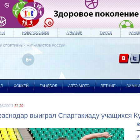
ОЧИ
НОВОРОССИЙСК
АРМАВИР
ТУАПСЕ
КАНЕВ
ИИ СПОРТИВНЫХ ЖУРНАЛИСТОВ РОССИИ
ОЛ
ХОККЕЙ
ГАНДБОЛ
АВТО-МОТО
ЛЕТНИЕ
ЗИМН
06/2013
11:39
раснодар выиграл Спартакиаду учащихся К
М
В