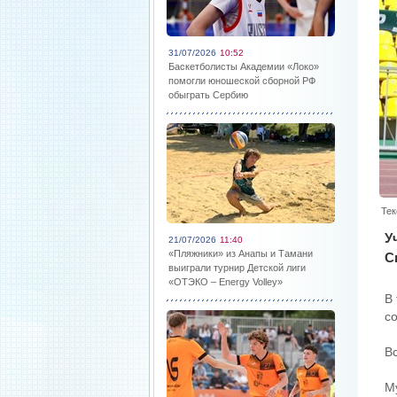
31/07/2026
10:52
Баскетболисты Академии «Локо»
помогли юношеской сборной РФ
обыграть Сербию
Тек
У
21/07/2026
11:40
«Пляжники» из Анапы и Тамани
С
выиграли турнир Детской лиги
«ОТЭКО – Energy Volley»
В
с
Вс
М