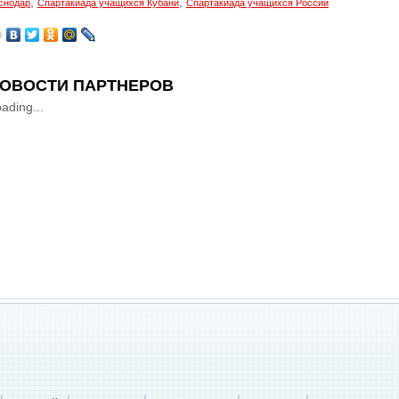
,
,
снодар
Спартакиада учащихся Кубани
Спартакиада учащихся России
ОВОСТИ ПАРТНЕРОВ
ading...