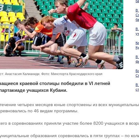
б
В
С
б
В
у
К
К
В
ф
Бо
ст: Анастасия Калианиди. Фото: Минспорта Краснодарского края
С
чащиеся краевой столицы победили в VI летней
В
партакиаде учащихся Кубани.
с
 течение четырех месяцев юные спортсмены из всех муниципальны
оревновались по 46 видам программы.
его в соревнованиях приняли участие более 8200 учащихся в возрас
униципальные образования соревновались в пяти группах – по ко