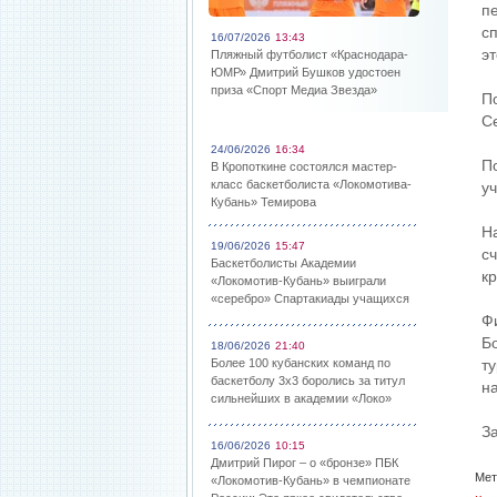
п
с
16/07/2026
13:43
э
Пляжный футболист «Краснодара-
ЮМР» Дмитрий Бушков удостоен
приза «Спорт Медиа Звезда»
П
С
24/06/2026
16:34
П
В Кропоткине состоялся мастер-
класс баскетболиста «Локомотива-
у
Кубань» Темирова
Н
19/06/2026
15:47
с
Баскетболисты Академии
к
«Локомотив-Кубань» выиграли
«серебро» Спартакиады учащихся
Ф
Б
18/06/2026
21:40
Более 100 кубанских команд по
т
баскетболу 3х3 боролись за титул
н
сильнейших в академии «Локо»
З
16/06/2026
10:15
Дмитрий Пирог – о «бронзе» ПБК
Мет
«Локомотив-Кубань» в чемпионате