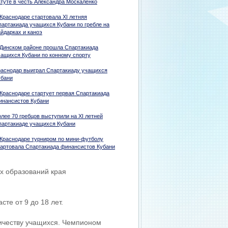
атуте в честь Александра Москаленко
 Краснодаре стартовала XI летняя
партакиада учащихся Кубани по гребле на
айдарках и каноэ
 Динском районе прошла Спартакиада
чащихся Кубани по конному спорту
раснодар выиграл Спартакиаду учащихся
убани
 Краснодаре стартует первая Спартакиада
инансистов Кубани
лее 70 гребцов выступили на ХI летней
партакиаде учащихся Кубани
 Краснодаре турниром по мини-футболу
тартовала Спартакиада финансистов Кубани
х образований края
те от 9 до 18 лет.
личеству учащихся. Чемпионом