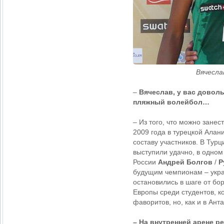
Вячесла
–
Вячеслав, у вас доволь
пляжный волейбол…
– Из того, что можно занес
2009 года в турецкой Алани
составу участников. В Тур
выступили удачно, в одном
России
Андрей Болгов
/
Р
будущим чемпионам – укр
остановились в шаге от бо
Европы среди студентов, к
фаворитов, но, как и в Ан
– На внутренней арене р