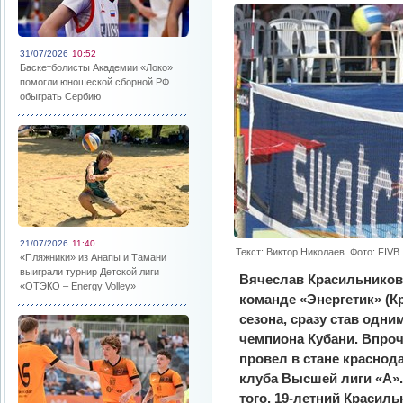
31/07/2026
10:52
Баскетболисты Академии «Локо»
помогли юношеской сборной РФ
обыграть Сербию
21/07/2026
11:40
Текст: Виктор Николаев. Фото: FIVB
«Пляжники» из Анапы и Тамани
выиграли турнир Детской лиги
Вячеслав Красильников
«ОТЭКО – Energy Volley»
команде «Энергетик» (К
сезона, сразу став одн
чемпиона Кубани. Впроч
провел в стане краснод
клуба Высшей лиги «А».
того, 19-летний Красил