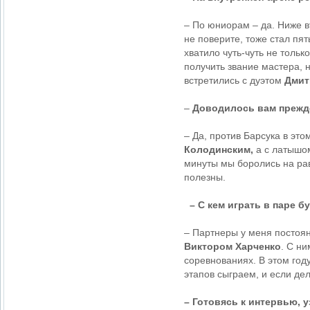
– По юниорам – да. Ниже в
не поверите, тоже стал пя
хватило чуть-чуть не толь
получить звание мастера, 
встретились с дуэтом
Дмит
–
Доводилось вам прежде
– Да, против Барсука в эт
Колодинским,
а с латышо
минуты мы боролись на рав
полезны.
– С кем играть в паре б
– Партнеры у меня постоя
Виктором Харченко
. С н
соревнованиях. В этом год
этапов сыграем, и если де
– Готовясь к интервью, 