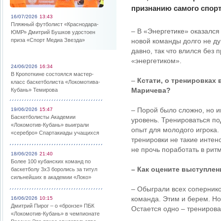
признанию самого спорт
16/07/2026
13:43
Пляжный футболист «Краснодара-
– В «Энергетике» оказался
ЮМР» Дмитрий Бушков удостоен
приза «Спорт Медиа Звезда»
новой команды долго не ду
давно, так что влился без
«энергетиком».
24/06/2026
16:34
В Кропоткине состоялся мастер-
–
Кстати, о тренировках
класс баскетболиста «Локомотива-
Маричева?
Кубань» Темирова
– Порой было сложно, но и
19/06/2026
15:47
Баскетболисты Академии
уровень. Тренироваться по
«Локомотив-Кубань» выиграли
опыт для молодого игрока.
«серебро» Спартакиады учащихся
тренировки не такие интен
не прочь поработать в рит
18/06/2026
21:40
Более 100 кубанских команд по
– Как оцените выступлен
баскетболу 3х3 боролись за титул
сильнейших в академии «Локо»
– Обыграли всех сопернико
команда. Этим и берем. Но
16/06/2026
10:15
Дмитрий Пирог – о «бронзе» ПБК
Остается одно – тренирова
«Локомотив-Кубань» в чемпионате