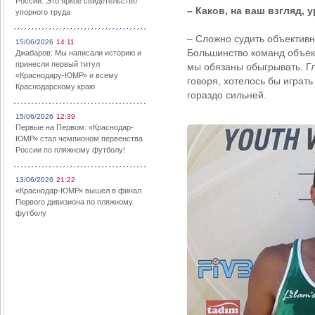
России: Это яркое свидетельство
– Каков, на ваш взгляд,
упорного труда
– Сложно судить объективн
15/06/2026
14:11
Большинство команд объект
Джабаров: Мы написали историю и
принесли первый титул
мы обязаны обыгрывать. Гл
«Краснодару-ЮМР» и всему
говоря, хотелось бы играт
Краснодарскому краю
гораздо сильней.
15/06/2026
12:39
Первые на Первом: «Краснодар-
ЮМР» стал чемпионом первенства
России по пляжному футболу!
13/06/2026
21:22
«Краснодар-ЮМР» вышел в финал
Первого дивизиона по пляжному
футболу