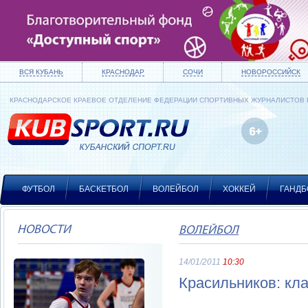
ВСЯ КУБАНЬ
КРАСНОДАР
СОЧИ
НОВОРОССИЙСК
КРАСНОДАРСКОЕ КРАЕВОЕ ОТДЕЛЕНИЕ ФЕДЕРАЦИИ СПОРТИВНЫХ ЖУРНАЛИСТОВ
ФУТБОЛ
БАСКЕТБОЛ
ВОЛЕЙБОЛ
ХОККЕЙ
ГАНДБ
НОВОСТИ
ВОЛЕЙБОЛ
14/01/2011
10:30
Красильников: кл