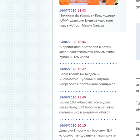
«
о
16/07/2026
13:43
Пляжный футболист «Краснодара-
ЮМР» Дмитрий Бушков удостоен
приза «Спорт Медиа Звезда»
24/06/2026
16:34
В Кропоткине состоялся мастер-
класс баскетболиста «Локомотива-
Кубань» Темирова
19/06/2026
15:47
Баскетболисты Академии
—
«Локомотив-Кубань» выиграли
и
«серебро» Спартакиады учащихся
«
18/06/2026
21:40
Более 100 кубанских команд по
Т
баскетболу 3х3 боролись за титул
«
сильнейших в академии «Локо»
—
16/06/2026
10:15
в
Дмитрий Пирог – о «бронзе» ПБК
и
«Локомотив-Кубань» в чемпионате