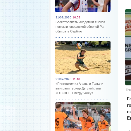
31/07/2026
10:52
Баскетболисты Академии «Локо»
помогли юношеской сборной РФ
обыграть Сербию
21/07/2026
11:40
«Пляжники» из Анапы и Тамани
выиграли турнир Детской лиги
Тек
«ОТЭКО – Energy Volley»
Г
г
п
Е