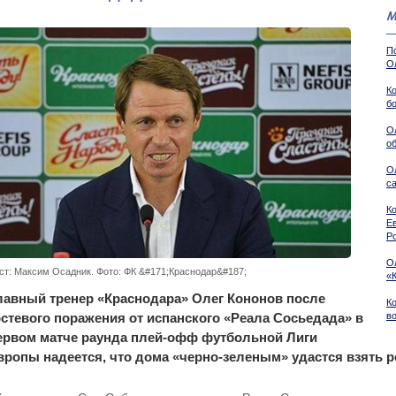
М
П
О
К
бо
О
о
О
с
К
Е
Р
О
ст: Максим Осадник. Фото: ФК &#171;Краснодар&#187;
«
лавный тренер «Краснодара» Олег Кононов после
К
остевого поражения от испанского «Реала Сосьедада» в
в
ервом матче раунда плей-офф футбольной Лиги
вропы надеется, что дома «черно-зеленым» удастся взять 