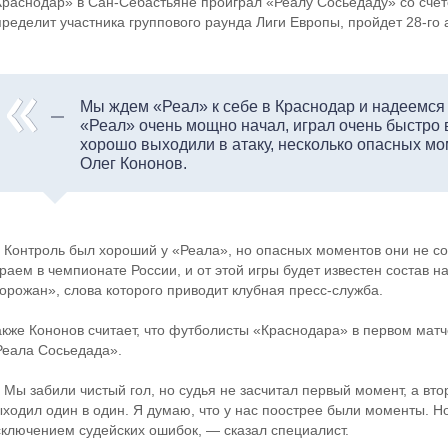
Краснодар» в Сан-Себастьяне проиграл «Реалу Сосьедаду» со счет
пределит участника группового раунда Лиги Европы, пройдет 28-го 
Мы ждем «Реал» к себе в Краснодар и надеемся н
«Реал» очень мощно начал, играл очень быстро в
хорошо выходили в атаку, несколько опасных мо
Олег Кононов.
 Контроль был хороший у «Реала», но опасных моментов они не со
граем в чемпионате России, и от этой игры будет известен состав 
горожан», слова которого приводит клубная пресс-служба.
акже Кононов считает, что футболисты «Краснодара» в первом матч
Реала Сосьедада».
 Мы забили чистый гол, но судья не засчитал первый момент, а вто
ыходил один в один. Я думаю, что у нас поострее были моменты. Но
сключением судейских ошибок, — сказал специалист.