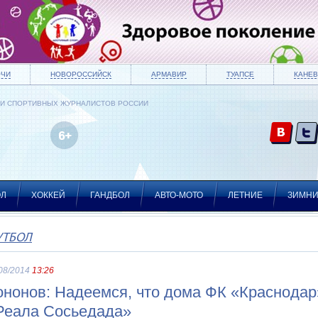
ОЧИ
НОВОРОССИЙСК
АРМАВИР
ТУАПСЕ
КАНЕВ
ИИ СПОРТИВНЫХ ЖУРНАЛИСТОВ РОССИИ
ОЛ
ХОККЕЙ
ГАНДБОЛ
АВТО-МОТО
ЛЕТНИЕ
ЗИМН
УТБОЛ
08/2014
13:26
ононов: Надеемся, что дома ФК «Краснодар
Реала Сосьедада»