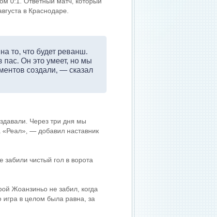
ом 0:1. Ответный матч, который
августа в Краснодаре.
а то, что будет реванш.
 пас. Он это умеет, но мы
ментов создали, — сказал
здавали. Через три дня мы
на «Реал», — добавил наставник
е забили чистый гол в ворота
рой Жоанзиньо не забил, когда
 игра в целом была равна, за