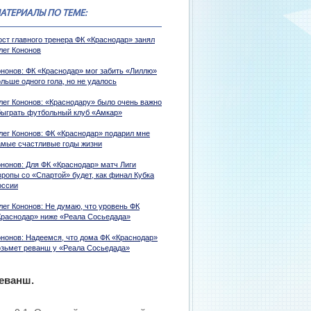
АТЕРИАЛЫ ПО ТЕМЕ:
ост главного тренера ФК «Краснодар» занял
лег Кононов
ононов: ФК «Краснодар» мог забить «Лиллю»
льше одного гола, но не удалось
лег Кононов: «Краснодару» было очень важно
быграть футбольный клуб «Амкар»
лег Кононов: ФК «Краснодар» подарил мне
амые счастливые годы жизни
ононов: Для ФК «Краснодар» матч Лиги
вропы со «Спартой» будет, как финал Кубка
оссии
лег Кононов: Не думаю, что уровень ФК
Краснодар» ниже «Реала Сосьедада»
ононов: Надеемся, что дома ФК «Краснодар»
озьмет реванш у «Реала Сосьедада»
реванш.