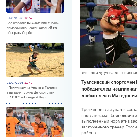
31/07/2026
10:52
Баскетболисты Академии «Локо»
помогли юношеской сборной РФ
обыграть Сербию
Текст: Инга Бугулова. Фото: martiala
Туапсинский спортсмен 
21/07/2026
11:40
«Пляжники» из Анапы и Тамани
победителем чемпионат 
выиграли турнир Детской лиги
любителей в Македонии
«ОТЭКО – Energy Volley»
Трогиянов выступал в соста
вновь показав бойцовский 
выполненный норматив засл
заслуженного тренер Росс
района.