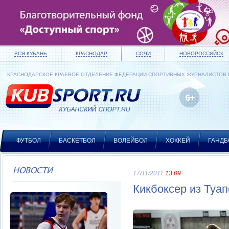
ВСЯ КУБАНЬ
КРАСНОДАР
СОЧИ
НОВОРОССИЙСК
КРАСНОДАРСКОЕ КРАЕВОЕ ОТДЕЛЕНИЕ ФЕДЕРАЦИИ СПОРТИВНЫХ ЖУРНАЛИСТОВ
ФУТБОЛ
БАСКЕТБОЛ
ВОЛЕЙБОЛ
ХОККЕЙ
ГАНДБ
НОВОСТИ
17/11/2011
13:09
Кикбоксер из Туа