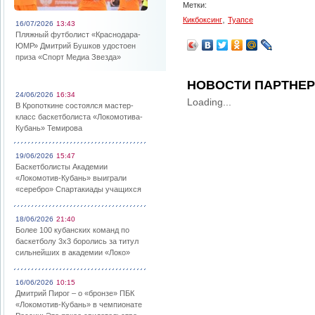
Метки:
,
Кикбоксинг
Туапсе
16/07/2026
13:43
Пляжный футболист «Краснодара-
ЮМР» Дмитрий Бушков удостоен
приза «Спорт Медиа Звезда»
НОВОСТИ ПАРТНЕ
24/06/2026
16:34
Loading...
В Кропоткине состоялся мастер-
класс баскетболиста «Локомотива-
Кубань» Темирова
19/06/2026
15:47
Баскетболисты Академии
«Локомотив-Кубань» выиграли
«серебро» Спартакиады учащихся
18/06/2026
21:40
Более 100 кубанских команд по
баскетболу 3х3 боролись за титул
сильнейших в академии «Локо»
16/06/2026
10:15
Дмитрий Пирог – о «бронзе» ПБК
«Локомотив-Кубань» в чемпионате