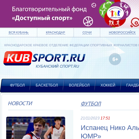
ВСЯ КУБАНЬ
КРАСНОДАР
СОЧИ
НОВОРОССИЙСК
КРАСНОДАРСКОЕ КРАЕВОЕ ОТДЕЛЕНИЕ ФЕДЕРАЦИИ СПОРТИВНЫХ ЖУРНАЛИСТОВ
ФУТБОЛ
БАСКЕТБОЛ
ВОЛЕЙБОЛ
ХОККЕЙ
ГАНДБ
НОВОСТИ
ФУТБОЛ
21/11/2023
17:51
Испанец Нико Аль
ЮМР»