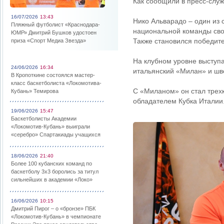
Как сообщили в пресс-слу
16/07/2026
13:43
Нико Альварадо – один из 
Пляжный футболист «Краснодара-
национальной команды сво
ЮМР» Дмитрий Бушков удостоен
Также становился победит
приза «Спорт Медиа Звезда»
На клубном уровне выступ
24/06/2026
16:34
итальянский «Милан» и шв
В Кропоткине состоялся мастер-
класс баскетболиста «Локомотива-
С «Миланом» он стал трех
Кубань» Темирова
обладателем Кубка Италии
19/06/2026
15:47
Баскетболисты Академии
«Локомотив-Кубань» выиграли
«серебро» Спартакиады учащихся
18/06/2026
21:40
Более 100 кубанских команд по
баскетболу 3х3 боролись за титул
сильнейших в академии «Локо»
16/06/2026
10:15
Дмитрий Пирог – о «бронзе» ПБК
«Локомотив-Кубань» в чемпионате