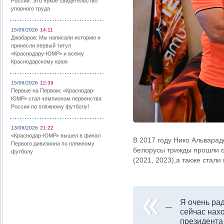
России: Это яркое свидетельство
упорного труда
15/06/2026
14:11
Джабаров: Мы написали историю и
принесли первый титул
«Краснодару-ЮМР» и всему
Краснодарскому краю
15/06/2026
12:39
Первые на Первом: «Краснодар-
ЮМР» стал чемпионом первенства
России по пляжному футболу!
13/06/2026
21:22
«Краснодар-ЮМР» вышел в финал
В 2017 году Нико Альварад
Первого дивизиона по пляжному
белорусы трижды прошли о
футболу
(2021, 2023),а также стали
Я очень ра
сейчас нах
президента 