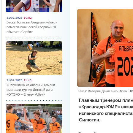
31/07/2026
10:52
Баскетболисты Академии «Локо»
помогли юношеской сборной РФ
обыграть Сербию
21/07/2026
11:40
«Пляжники» из Анапы и Тамани
выиграли турнир Детской лиги
Текст: Валерия Денисенко. Фото: 
«ОТЭКО – Energy Volley»
Главным тренером пляж
«Краснодар-ЮМР» назна
испанского специалист
Силютин.