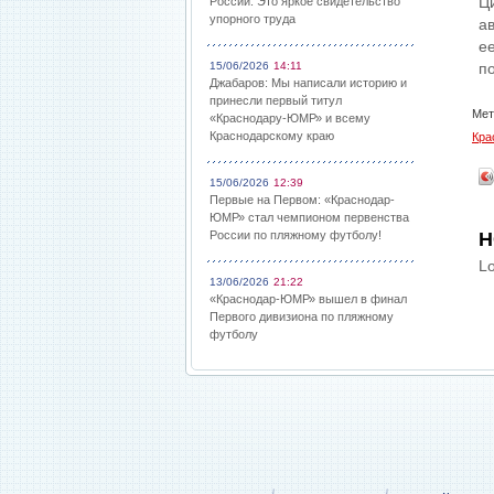
Ц
России: Это яркое свидетельство
упорного труда
ав
е
15/06/2026
14:11
п
Джабаров: Мы написали историю и
принесли первый титул
Мет
«Краснодару-ЮМР» и всему
Краснодарскому краю
Кра
15/06/2026
12:39
Первые на Первом: «Краснодар-
ЮМР» стал чемпионом первенства
России по пляжному футболу!
Н
Lo
13/06/2026
21:22
«Краснодар-ЮМР» вышел в финал
Первого дивизиона по пляжному
футболу