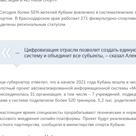
нвестиций и АО «Мой спорт».
 Сегодня более 55% жителей Кубани вовлечено в систематические з
портом. В Краснодарском крае работает 271 физкультурно-спортивн
аделены региональным статусом.
Цифровизация отрасли позволит создать един
систему и объединит все субъекты, – сказал Але
це-губернатор отметил, что в начале 2021 года Кубань вошла в чис
илотный проект автоматизированной информационной системы «Мо
рисоединилась 31 организация, в том числе – 7 учреждений, подв
акже к системе подключили более 520 тренеров, 5,2 тыс. родителей
 настоящее время специалисты прорабатывают технические и нор
ассового внедрения онлайн-платформы. Проект будут реализовыват
астного партнерства, сообщили в министерстве спорта Кубани.