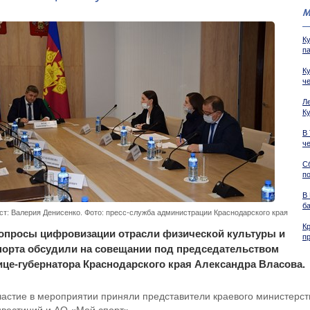
М
К
п
К
ч
Л
К
В
ч
С
п
В
б
ст: Валерия Денисенко. Фото: пресс-служба администрации Краснодарского края
К
опросы цифровизации отрасли физической культуры и
п
порта обсудили на совещании под председательством
ице-губернатора Краснодарского края Александра Власова.
частие в мероприятии приняли представители краевого министерст