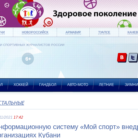
ОЧИ
НОВОРОССИЙСК
АРМАВИР
ТУАПСЕ
КАНЕВ
ИИ СПОРТИВНЫХ ЖУРНАЛИСТОВ РОССИИ
ОЛ
ХОККЕЙ
ГАНДБОЛ
АВТО-МОТО
ЛЕТНИЕ
ЗИМН
СТАЛЬНЫЕ
11/2021
17:42
нформационную систему «Мой спорт» внедр
рганизациях Кубани