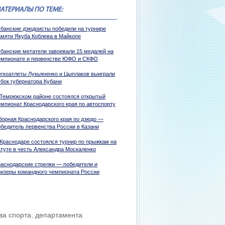
АТЕРИАЛЫ ПО ТЕМЕ:
убанские дзюдоисты победили на турнире
амяти Якуба Коблева в Майкопе
убанские метатели завоевали 15 медалей на
емпионате и первенстве ЮФО и СКФО
егкоатлеты Лукьяненко и Цыплаков выиграли
убок губернатора Кубани
 Темрюкском районе состоялся открытый
емпионат Краснодарского края по автоспорту
борная Краснодарского края по дзюдо —
обедитель первенства России в Казани
 Краснодаре состоялся турнир по прыжкам на
атуте в честь Александра Москаленко
раснодарские стрелки — победители и
ризеры командного чемпионата России
ва спорта, департамента