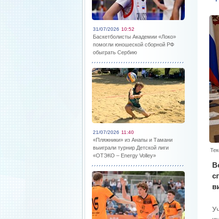
31/07/2026
10:52
Баскетболисты Академии «Локо»
помогли юношеской сборной РФ
обыграть Сербию
21/07/2026
11:40
«Пляжники» из Анапы и Тамани
выиграли турнир Детской лиги
Тек
«ОТЭКО – Energy Volley»
В
с
в
У