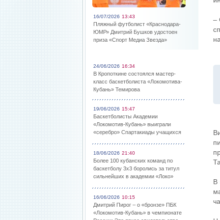
и
16/07/2026
13:43
–
Пляжный футболист «Краснодара-
с
ЮМР» Дмитрий Бушков удостоен
н
приза «Спорт Медиа Звезда»
24/06/2026
16:34
В Кропоткине состоялся мастер-
класс баскетболиста «Локомотива-
Кубань» Темирова
19/06/2026
15:47
Баскетболисты Академии
«Локомотив-Кубань» выиграли
Ви
«серебро» Спартакиады учащихся
п
п
18/06/2026
21:40
Более 100 кубанских команд по
Т
баскетболу 3х3 боролись за титул
сильнейших в академии «Локо»
В
м
16/06/2026
10:15
ч
Дмитрий Пирог – о «бронзе» ПБК
«Локомотив-Кубань» в чемпионате