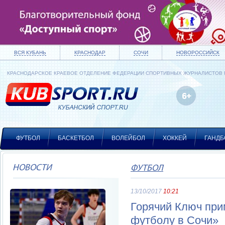
ВСЯ КУБАНЬ
КРАСНОДАР
СОЧИ
НОВОРОССИЙСК
КРАСНОДАРСКОЕ КРАЕВОЕ ОТДЕЛЕНИЕ ФЕДЕРАЦИИ СПОРТИВНЫХ ЖУРНАЛИСТОВ
ФУТБОЛ
БАСКЕТБОЛ
ВОЛЕЙБОЛ
ХОККЕЙ
ГАНДБ
НОВОСТИ
ФУТБОЛ
13/10/2017
10:21
Горячий Ключ при
футболу в Сочи»