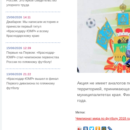
России: Это яркое свидетельство
упорного труда
15/06/2026
14:11
Джабаров: Мы написали историю и
принесли первый титул
«Краснодару-ЮМР» и всему
Краснодарскому краю
15/06/2026
12:39
Первые на Первом: «Краснодар-
ЮМР» стал чемпионом первенства
России по пляжному футболу!
13/06/2026
21:22
«Краснодар-ЮМР» вышел в финал
Акция не имеет аналогов п
Первого дивизиона по пляжному
футболу
территорией, принимающей 
муниципалитетах края. Фин
года.
Метки:
Чемпионат мира по футболу 2018 го