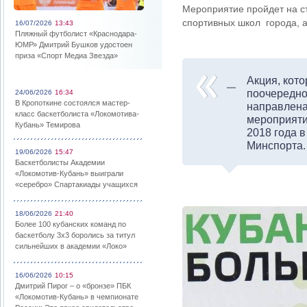
Мероприятие пройдет на ст
спортивных школ города, 
16/07/2026
13:43
Пляжный футболист «Краснодара-
ЮМР» Дмитрий Бушков удостоен
приза «Спорт Медиа Звезда»
Акция, кото
поочередно
24/06/2026
16:34
В Кропоткине состоялся мастер-
направлена
класс баскетболиста «Локомотива-
мероприяти
Кубань» Темирова
2018 года 
Минспорта.
19/06/2026
15:47
Баскетболисты Академии
«Локомотив-Кубань» выиграли
«серебро» Спартакиады учащихся
18/06/2026
21:40
Более 100 кубанских команд по
баскетболу 3х3 боролись за титул
сильнейших в академии «Локо»
16/06/2026
10:15
Дмитрий Пирог – о «бронзе» ПБК
«Локомотив-Кубань» в чемпионате