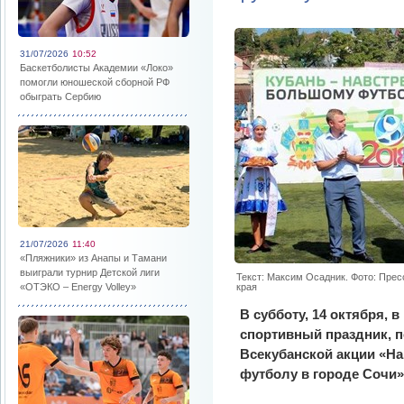
31/07/2026
10:52
Баскетболисты Академии «Локо»
помогли юношеской сборной РФ
обыграть Сербию
21/07/2026
11:40
«Пляжники» из Анапы и Тамани
выиграли турнир Детской лиги
Текст: Максим Осадник. Фото: Пре
«ОТЭКО – Energy Volley»
края
В субботу, 14 октября, 
спортивный праздник, 
Всекубанской акции «На
футболу в городе Сочи»