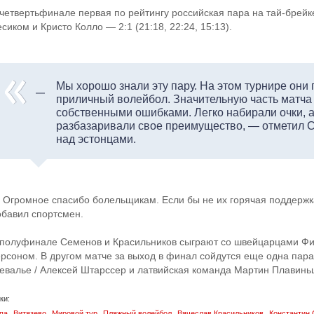
 четвертьфинале первая по рейтингу российская пара на тай-брейк
сиком и Кристо Колло — 2:1 (21:18, 22:24, 15:13).
Мы хорошо знали эту пару. На этом турнире они
приличный волейбол. Значительную часть матча
собственными ошибками. Легко набирали очки, а
разбазаривали свое преимущество, — отметил 
над эстонцами.
 Огромное спасибо болельщикам. Если бы не их горячая поддержк
обавил спортсмен.
 полуфинале Семенов и Красильников сыграют со швейцарцами Ф
ерсоном. В другом матче за выход в финал сойдутся еще одна пар
евалье / Алексей Штарссер и латвийская команда Мартин Плавинь
ки:
,
,
,
,
,
па
Витязево
Мировой тур
Пляжный волейбол
Вячеслав Красильников
Константин