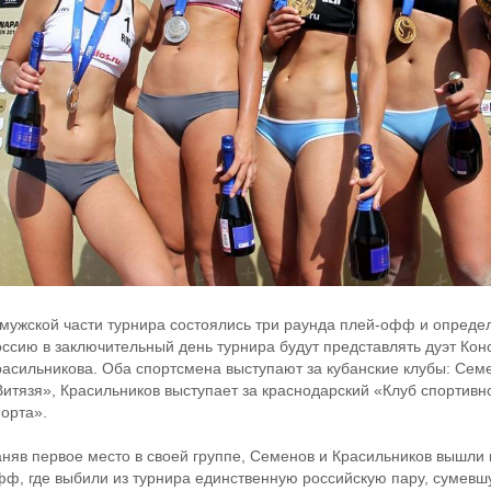
 мужской части турнира состоялись три раунда плей-офф и опред
оссию в заключительный день турнира будут представлять дуэт Ко
расильникова. Оба спортсмена выступают за кубанские клубы: Сем
Витязя», Красильников выступает за краснодарский «Клуб спортивн
порта».
аняв первое место в своей группе, Семенов и Красильников вышли
фф, где выбили из турнира единственную российскую пару, сумевш