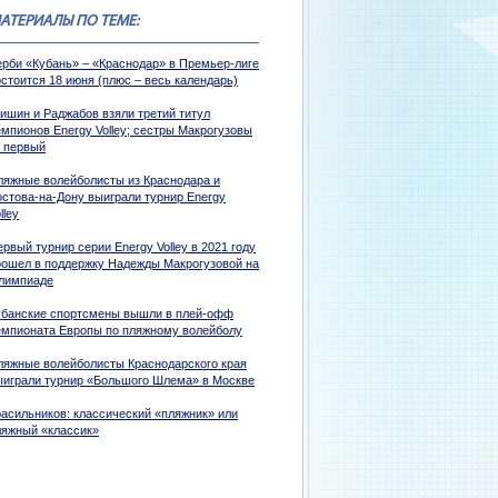
АТЕРИАЛЫ ПО ТЕМЕ:
ерби «Кубань» – «Краснодар» в Премьер-лиге
стоится 18 июня (плюс – весь календарь)
ришин и Раджабов взяли третий титул
емпионов Energy Volley; сестры Макрогузовы
 первый
ляжные волейболисты из Краснодара и
остова-на-Дону выиграли турнир Energy
lley
рвый турнир серии Energy Volley в 2021 году
рошел в поддержку Надежды Макрогузовой на
лимпиаде
убанские спортсмены вышли в плей-офф
емпионата Европы по пляжному волейболу
ляжные волейболисты Краснодарского края
ыиграли турнир «Большого Шлема» в Москве
расильников: классический «пляжник» или
ляжный «классик»