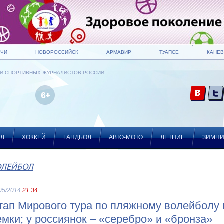
ОЧИ
НОВОРОССИЙСК
АРМАВИР
ТУАПСЕ
КАНЕВ
ИИ СПОРТИВНЫХ ЖУРНАЛИСТОВ РОССИИ
ОЛ
ХОККЕЙ
ГАНДБОЛ
АВТО-МОТО
ЛЕТНИЕ
ЗИМН
ОЛЕЙБОЛ
05/2014
21:34
тап Мирового тура по пляжному волейболу 
емки; у россиянок – «серебро» и «бронза»