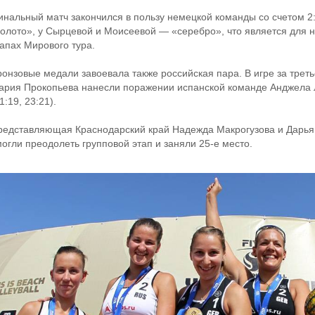
инальный матч закончился в пользу немецкой команды со счетом 2:0
золото», у Сырцевой и Моисеевой — «серебро», что является для
тапах Мирового тура.
ронзовые медали завоевала также российская пара. В игре за треть
ария Прокопьева нанесли поражении испанской команде Анджела Л
1:19, 23:21).
редставляющая Краснодарский край Надежда Макрогузова и Дарья 
могли преодолеть групповой этап и заняли 25-е место.