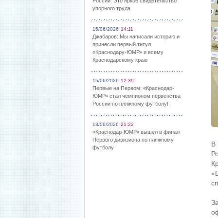
России: Это яркое свидетельство
упорного труда
15/06/2026
14:11
Джабаров: Мы написали историю и
принесли первый титул
«Краснодару-ЮМР» и всему
Краснодарскому краю
15/06/2026
12:39
Первые на Первом: «Краснодар-
ЮМР» стал чемпионом первенства
России по пляжному футболу!
13/06/2026
21:22
«Краснодар-ЮМР» вышел в финал
Первого дивизиона по пляжному
В
футболу
Р
К
«
с
З
о