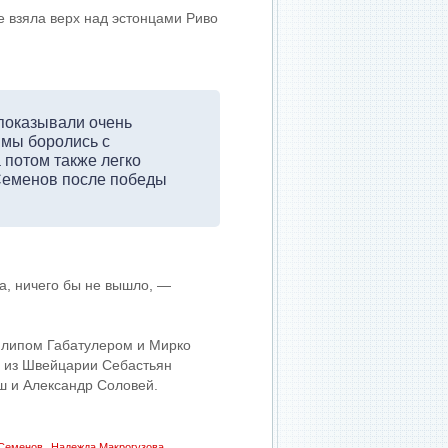
е взяла верх над эстонцами Риво
 показывали очень
 мы боролись с
 потом также легко
Семенов после победы
а, ничего бы не вышло, —
илипом Габатулером и Мирко
а из Швейцарии Себастьян
ш и Александр Соловей.
,
 Семенов
Надежда Макрогузова