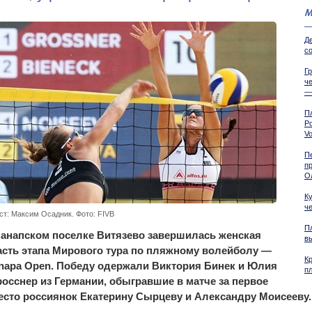
М
Д
со
Г
ч
—
П
Р
Vo
Пе
п
О
К
ч
ст: Максим Осадник. Фото: FIVB
П
 анапском поселке Витязево завершилась женская
в
асть этапа Мирового тура по пляжному волейболу —
К
napa Open. Победу одержали Виктория Бинек и Юлия
п
росснер из Германии, обыгравшие в матче за первое
есто россиянок Екатерину Сырцеву и Александру Моисееву.