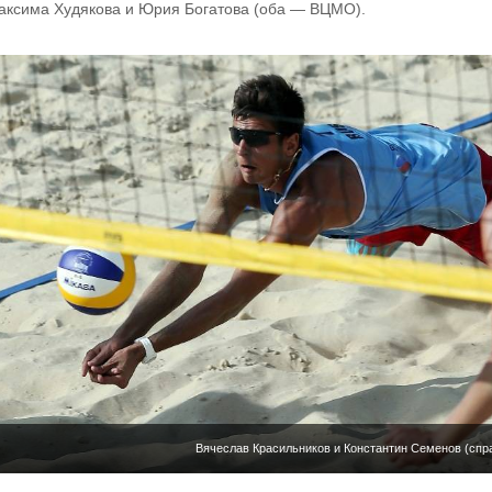
аксима Худякова и Юрия Богатова (оба — ВЦМО).
Вячеслав Красильников и Константин Семенов (спра