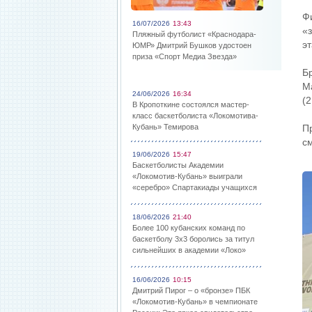
Ф
16/07/2026
13:43
«
Пляжный футболист «Краснодара-
э
ЮМР» Дмитрий Бушков удостоен
приза «Спорт Медиа Звезда»
Б
М
24/06/2026
16:34
(2
В Кропоткине состоялся мастер-
класс баскетболиста «Локомотива-
Кубань» Темирова
П
с
19/06/2026
15:47
Баскетболисты Академии
«Локомотив-Кубань» выиграли
«серебро» Спартакиады учащихся
18/06/2026
21:40
Более 100 кубанских команд по
баскетболу 3х3 боролись за титул
сильнейших в академии «Локо»
16/06/2026
10:15
Дмитрий Пирог – о «бронзе» ПБК
«Локомотив-Кубань» в чемпионате