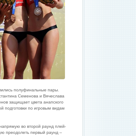
елились полуфинальные пары.
нстантина Семенова и Вячеслава
енов защищает цвета анапского
ой подготовки по игровым видам
 напрямую во второй раунд плей-
ую преодолеть первый раунд –