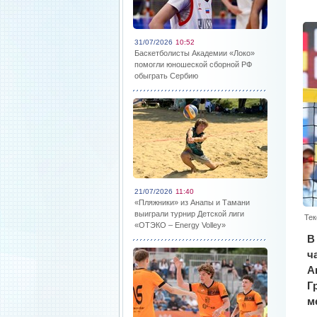
31/07/2026
10:52
Баскетболисты Академии «Локо»
помогли юношеской сборной РФ
обыграть Сербию
21/07/2026
11:40
«Пляжники» из Анапы и Тамани
выиграли турнир Детской лиги
Тек
«ОТЭКО – Energy Volley»
В
ч
A
Г
м