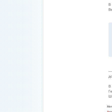
В
Ве
—
д
В
Г
Ш
Мет
Ана