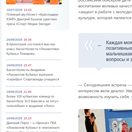
российским боксером дети 
воспитании волевых качест
16/07/2026
13:43
«акцент в работе с молоде
Пляжный футболист «Краснодара-
культуре, которая является
ЮМР» Дмитрий Бушков удостоен
приза «Спорт Медиа Звезда»
24/06/2026
16:34
Каждая моя 
В Кропоткине состоялся мастер-
позитивные
класс баскетболиста «Локомотива-
мальчишкам
Кубань» Темирова
вопросы и з
19/06/2026
15:47
Баскетболисты Академии
«Локомотив-Кубань» выиграли
«серебро» Спартакиады учащихся
— Сегодняшняя встреча — 
интересом вели диалог. Ув
18/06/2026
21:40
возможность изучить себя, 
Более 100 кубанских команд по
баскетболу 3х3 боролись за титул
сильнейших в академии «Локо»
16/06/2026
10:15
Дмитрий Пирог – о «бронзе» ПБК
«Локомотив-Кубань» в чемпионате