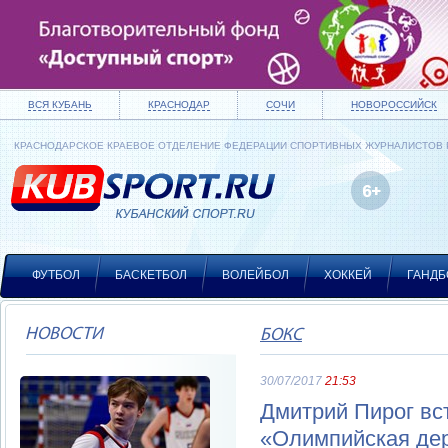
ВСЯ КУБАНЬ
КРАСНОДАР
СОЧИ
НОВОРОССИЙСК
КРАСНОДАРСКОЕ КРАЕВОЕ ОТДЕЛЕНИЕ ФЕДЕРАЦИИ СПОРТИВНЫХ ЖУРНАЛИСТОВ
ФУТБОЛ
БАСКЕТБОЛ
ВОЛЕЙБОЛ
ХОККЕЙ
ГАНДБ
НОВОСТИ
БОКС
30/07/2017
21:53
Дмитрий Пирог вс
«Олимпийская де