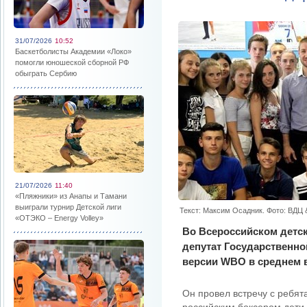
31/07/2026
10:52
Баскетболисты Академии «Локо»
помогли юношеской сборной РФ
обыграть Сербию
21/07/2026
11:40
«Пляжники» из Анапы и Тамани
выиграли турнир Детской лиги
Текст: Максим Осадник. Фото: ВДЦ 
«ОТЭКО – Energy Volley»
Во Всероссийском детс
депутат Государственно
версии WBO в среднем в
Он провел встречу с ребя