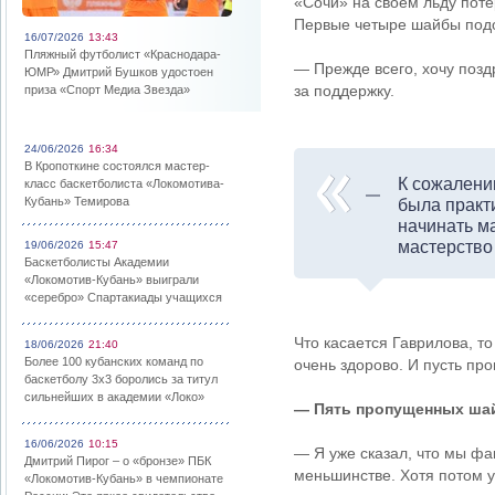
«Сочи» на своем льду потер
Первые четыре шайбы подо
16/07/2026
13:43
Пляжный футболист «Краснодара-
— Прежде всего, хочу позд
ЮМР» Дмитрий Бушков удостоен
за поддержку.
приза «Спорт Медиа Звезда»
24/06/2026
16:34
В Кропоткине состоялся мастер-
К сожалению
класс баскетболиста «Локомотива-
Кубань» Темирова
была практ
начинать ма
мастерство
19/06/2026
15:47
Баскетболисты Академии
«Локомотив-Кубань» выиграли
«серебро» Спартакиады учащихся
Что касается Гаврилова, т
18/06/2026
21:40
Более 100 кубанских команд по
очень здорово. И пусть про
баскетболу 3х3 боролись за титул
сильнейших в академии «Локо»
— Пять пропущенных шай
16/06/2026
10:15
— Я уже сказал, что мы фа
Дмитрий Пирог – о «бронзе» ПБК
меньшинстве. Хотя потом у 
«Локомотив-Кубань» в чемпионате