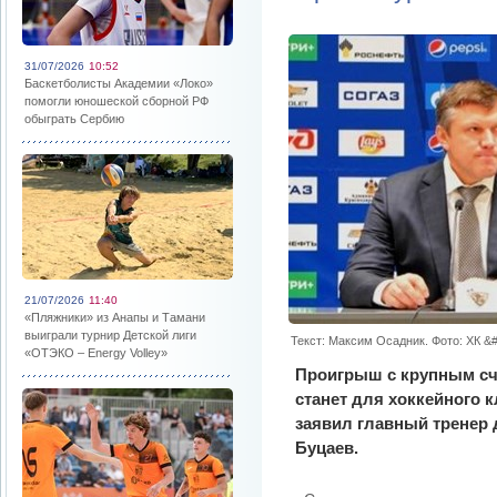
31/07/2026
10:52
Баскетболисты Академии «Локо»
помогли юношеской сборной РФ
обыграть Сербию
21/07/2026
11:40
«Пляжники» из Анапы и Тамани
выиграли турнир Детской лиги
Текст: Максим Осадник. Фото: ХК &
«ОТЭКО – Energy Volley»
Проигрыш с крупным сче
станет для хоккейного 
заявил главный тренер
Буцаев.