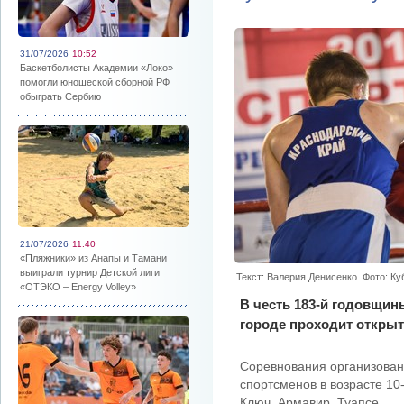
31/07/2026
10:52
Баскетболисты Академии «Локо»
помогли юношеской сборной РФ
обыграть Сербию
21/07/2026
11:40
«Пляжники» из Анапы и Тамани
выиграли турнир Детской лиги
Текст: Валерия Денисенко. Фото: К
«ОТЭКО – Energy Volley»
В честь 183-й годовщин
городе проходит открыт
Соревнования организован
спортсменов в возрасте 10
Ключ, Армавир, Туапсе…