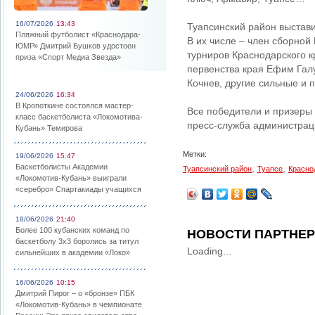
16/07/2026
13:43
Туапсинский район выстави
Пляжный футболист «Краснодара-
В их числе – член сборной
ЮМР» Дмитрий Бушков удостоен
турниров Краснодарского к
приза «Спорт Медиа Звезда»
первенства края Ефим Гал
Кочнев, другие сильные и 
24/06/2026
16:34
В Кропоткине состоялся мастер-
Все победители и призеры
класс баскетболиста «Локомотива-
пресс-служба администрац
Кубань» Темирова
Метки:
19/06/2026
15:47
Баскетболисты Академии
,
,
Туапсинский район
Туапсе
Красно
«Локомотив-Кубань» выиграли
«серебро» Спартакиады учащихся
18/06/2026
21:40
Более 100 кубанских команд по
НОВОСТИ ПАРТНЕ
баскетболу 3х3 боролись за титул
Loading...
сильнейших в академии «Локо»
16/06/2026
10:15
Дмитрий Пирог – о «бронзе» ПБК
«Локомотив-Кубань» в чемпионате