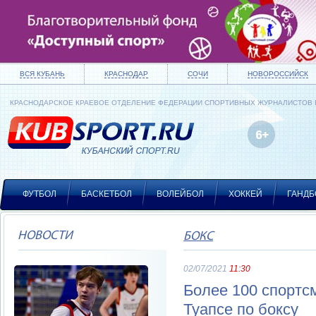
ВСЯ КУБАНЬ
КРАСНОДАР
СОЧИ
НОВОРОССИЙСК
КРАСНОДАРСКОЕ КРАЕВОЕ ОТДЕЛЕНИЕ ФЕДЕРАЦИИ СПОРТИВНЫХ ЖУРНАЛИСТОВ
ФУТБОЛ
БАСКЕТБОЛ
ВОЛЕЙБОЛ
ХОККЕЙ
ГАНДБ
НОВОСТИ
БОКС
02/07/2021
11:30
Более 100 спортс
Туапсе по боксу