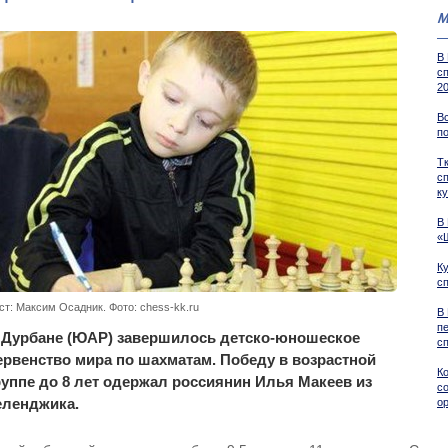
М
В
с
2
В
по
Тк
с
к
В
«
К
с
ст: Максим Осадник. Фото: chess-kk.ru
В
п
 Дурбане (ЮАР) завершилось детско-юношеское
с
ервенство мира по шахматам. Победу в возрастной
К
руппе до 8 лет одержал россиянин Илья Макеев из
с
еленджика.
о