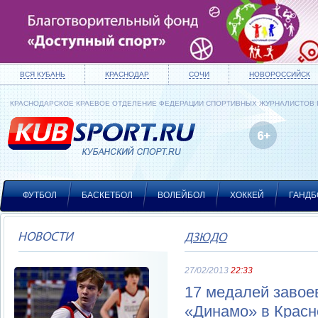
ВСЯ КУБАНЬ
КРАСНОДАР
СОЧИ
НОВОРОССИЙСК
КРАСНОДАРСКОЕ КРАЕВОЕ ОТДЕЛЕНИЕ ФЕДЕРАЦИИ СПОРТИВНЫХ ЖУРНАЛИСТОВ
ФУТБОЛ
БАСКЕТБОЛ
ВОЛЕЙБОЛ
ХОККЕЙ
ГАНДБ
НОВОСТИ
ДЗЮДО
27/02/2013
22:33
17 медалей завое
«Динамо» в Крас