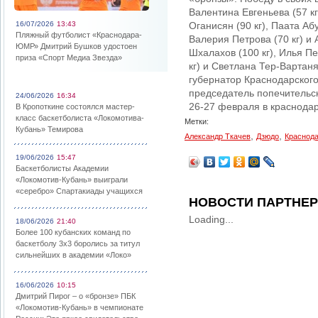
Валентина Евгеньева (57 кг
16/07/2026
13:43
Оганисян (90 кг), Паата Абу
Пляжный футболист «Краснодара-
Валерия Петрова (70 кг) и
ЮМР» Дмитрий Бушков удостоен
Шхалахов (100 кг), Илья Пе
приза «Спорт Медиа Звезда»
кг) и Светлана Тер-Вартан
губернатор Краснодарского
председатель попечительс
24/06/2026
16:34
26-27 февраля в краснода
В Кропоткине состоялся мастер-
класс баскетболиста «Локомотива-
Метки:
Кубань» Темирова
,
,
Александр Ткачев
Дзюдо
Краснод
19/06/2026
15:47
Баскетболисты Академии
«Локомотив-Кубань» выиграли
«серебро» Спартакиады учащихся
НОВОСТИ ПАРТНЕ
Loading...
18/06/2026
21:40
Более 100 кубанских команд по
баскетболу 3х3 боролись за титул
сильнейших в академии «Локо»
16/06/2026
10:15
Дмитрий Пирог – о «бронзе» ПБК
«Локомотив-Кубань» в чемпионате