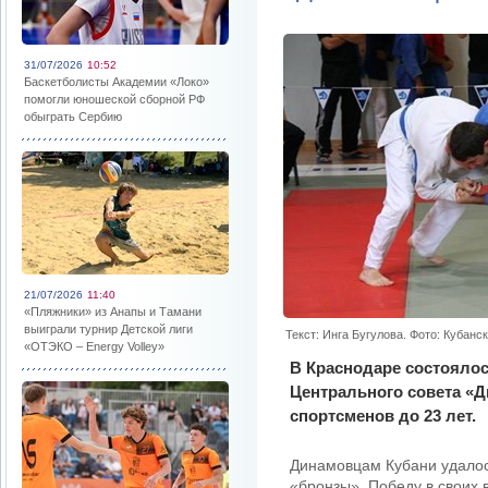
31/07/2026
10:52
Баскетболисты Академии «Локо»
помогли юношеской сборной РФ
обыграть Сербию
21/07/2026
11:40
«Пляжники» из Анапы и Тамани
выиграли турнир Детской лиги
Текст: Инга Бугулова. Фото: Кубанс
«ОТЭКО – Energy Volley»
В Краснодаре состояло
Центрального совета «
спортсменов до 23 лет.
Динамовцам Кубани удалось
«бронзы». Победу в своих в