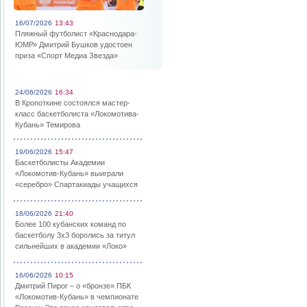
16/07/2026
13:43
Пляжный футболист «Краснодара-
ЮМР» Дмитрий Бушков удостоен
приза «Спорт Медиа Звезда»
24/06/2026
16:34
В Кропоткине состоялся мастер-
класс баскетболиста «Локомотива-
Кубань» Темирова
19/06/2026
15:47
Баскетболисты Академии
«Локомотив-Кубань» выиграли
«серебро» Спартакиады учащихся
18/06/2026
21:40
Более 100 кубанских команд по
баскетболу 3х3 боролись за титул
сильнейших в академии «Локо»
16/06/2026
10:15
Дмитрий Пирог – о «бронзе» ПБК
«Локомотив-Кубань» в чемпионате