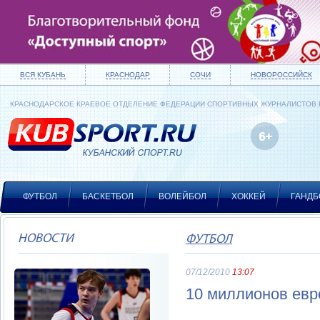
ВСЯ КУБАНЬ
КРАСНОДАР
СОЧИ
НОВОРОССИЙСК
КРАСНОДАРСКОЕ КРАЕВОЕ ОТДЕЛЕНИЕ ФЕДЕРАЦИИ СПОРТИВНЫХ ЖУРНАЛИСТОВ
ФУТБОЛ
БАСКЕТБОЛ
ВОЛЕЙБОЛ
ХОККЕЙ
ГАНДБ
НОВОСТИ
ФУТБОЛ
07/12/2010
13:07
10 миллионов евр