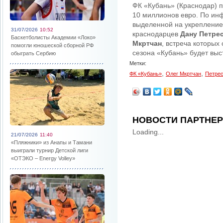
ФК «Кубань» (Краснодар) 
10 миллионов евро. По и
выделенной на укрепление
31/07/2026
10:52
краснодарцев
Дану Петре
Баскетболисты Академии «Локо»
Мкртчан
, встреча которых
помогли юношеской сборной РФ
сезона «Кубань» будет выс
обыграть Сербию
Метки:
,
,
ФК «Кубань»
Олег Мкртчан
Петрес
НОВОСТИ ПАРТНЕ
Loading...
21/07/2026
11:40
«Пляжники» из Анапы и Тамани
выиграли турнир Детской лиги
«ОТЭКО – Energy Volley»