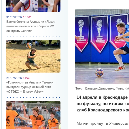
31/07/2026
10:52
Баскетболисты Академии «Локо»
помогли юношеской сборной РФ
обыграть Сербию
21/07/2026
11:40
«Пляжники» из Анапы и Тамани
выиграли турнир Детской лиги
Текст: Валерия Денисенко. Фото: К
«ОТЭКО – Energy Volley»
14 апреля в Краснодаре 
по футзалу, по итогам 
клуб Краснодарского кра
Матчи пройдут в Универсал