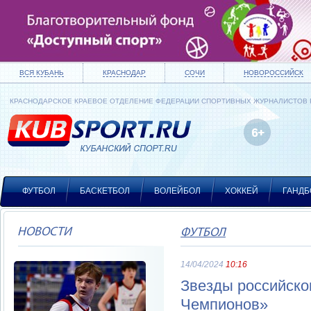
ВСЯ КУБАНЬ
КРАСНОДАР
СОЧИ
НОВОРОССИЙСК
КРАСНОДАРСКОЕ КРАЕВОЕ ОТДЕЛЕНИЕ ФЕДЕРАЦИИ СПОРТИВНЫХ ЖУРНАЛИСТОВ
ФУТБОЛ
БАСКЕТБОЛ
ВОЛЕЙБОЛ
ХОККЕЙ
ГАНДБ
НОВОСТИ
ФУТБОЛ
14/04/2024
10:16
Звезды российско
Чемпионов»