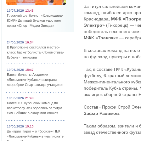
За титул сильнейшей коман
16/07/2026
13:43
команд, наиболее ярко про
Пляжный футболист «Краснодара-
Краснодара,
МФК
«Прогр
ЮМР» Дмитрий Бушков удостоен
Электро»
(Тихорецк) — че
приза «Спорт Медиа Звезда»
победитель весеннего чем
МФК «Транпак»
— серебря
24/06/2026
16:34
В Кропоткине состоялся мастер-
В составах команд на поле
класс баскетболиста «Локомотива-
по футзалу, призеры и поб
Кубань» Темирова
Так, в составе ПФК «Куба
19/06/2026
15:47
Баскетболисты Академии
футболу, 6-кратный чемпи
«Локомотив-Кубань» выиграли
Межконтинентального куб
«серебро» Спартакиады учащихся
победитель Кубка страны,
экс-игрок сборной страны
18/06/2026
21:40
Более 100 кубанских команд по
Состав «Профи Строй Элек
баскетболу 3х3 боролись за титул
Зафар Рахимов
.
сильнейших в академии «Локо»
Таким образом, зрители и 
16/06/2026
10:15
Дмитрий Пирог – о «бронзе» ПБК
звезд отечественного футз
«Локомотив-Кубань» в чемпионате