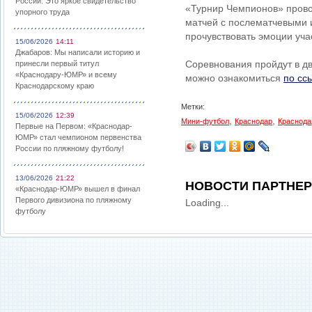
России: Это яркое свидетельство
«Турнир Чемпионов» прово
упорного труда
матчей с послематчевыми 
прочувствовать эмоции уча
15/06/2026
14:11
Джабаров: Мы написали историю и
Соревнования пройдут в дв
принесли первый титул
«Краснодару-ЮМР» и всему
можно ознакомиться
по сс
Краснодарскому краю
Метки:
15/06/2026
12:39
,
,
Мини-футбол
Краснодар
Краснода
Первые на Первом: «Краснодар-
ЮМР» стал чемпионом первенства
России по пляжному футболу!
13/06/2026
21:22
НОВОСТИ ПАРТНЕ
«Краснодар-ЮМР» вышел в финал
Первого дивизиона по пляжному
Loading...
футболу