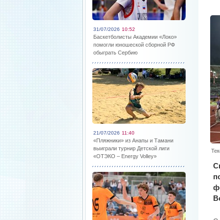
31/07/2026
10:52
Баскетболисты Академии «Локо»
помогли юношеской сборной РФ
обыграть Сербию
21/07/2026
11:40
«Пляжники» из Анапы и Тамани
выиграли турнир Детской лиги
Тек
«ОТЭКО – Energy Volley»
С
п
ф
В