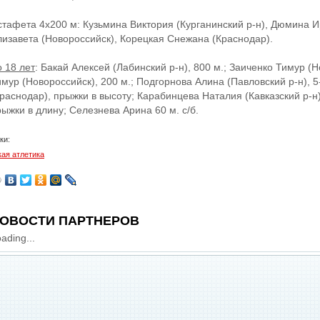
стафета 4x200 м: Кузьмина Виктория (Курганинский р-н), Дюмина И
лизавета (Новороссийск), Корецкая Снежана (Краснодар).
 18 лет
: Бакай Алексей (Лабинский р-н), 800 м.; Заиченко Тимур (Н
имур (Новороссийск), 200 м.; Подгорнова Алина (Павловский р-н), 
Краснодар), прыжки в высоту; Карабинцева Наталия (Кавказский р-н
ыжки в длину; Селезнева Арина 60 м. с/б.
ки:
кая атлетика
ОВОСТИ ПАРТНЕРОВ
ading...