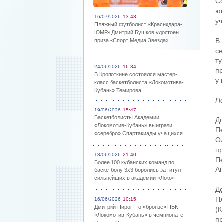
С
ю
16/07/2026
13:43
уч
Пляжный футболист «Краснодара-
ЮМР» Дмитрий Бушков удостоен
В
приза «Спорт Медиа Звезда»
с
т
24/06/2026
16:34
п
В Кропоткине состоялся мастер-
у
класс баскетболиста «Локомотива-
Кубань» Темирова
П
19/06/2026
15:47
Баскетболисты Академии
До
«Локомотив-Кубань» выиграли
Пе
«серебро» Спартакиады учащихся
О
п
18/06/2026
21:40
Пе
Более 100 кубанских команд по
Ан
баскетболу 3х3 боролись за титул
сильнейших в академии «Локо»
До
П
16/06/2026
10:15
Дмитрий Пирог – о «бронзе» ПБК
(К
«Локомотив-Кубань» в чемпионате
п