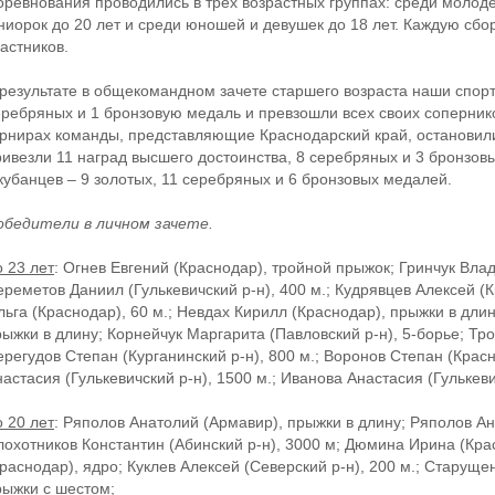
оревнования проводились в трех возрастных группах: среди молоде
ниорок до 20 лет и среди юношей и девушек до 18 лет. Каждую сб
астников.
 результате в общекомандном зачете старшего возраста наши спорт
еребряных и 1 бронзовую медаль и превзошли всех своих соперни
урнирах команды, представляющие Краснодарский край, остановил
ривезли 11 наград высшего достоинства, 8 серебряных и 3 бронзовы
 кубанцев – 9 золотых, 11 серебряных и 6 бронзовых медалей.
обедители в личном зачете.
 23 лет
: Огнев Евгений (Краснодар), тройной прыжок; Гринчук Влад
реметов Даниил (Гулькевичский р-н), 400 м.; Кудрявцев Алексей (К
льга (Краснодар), 60 м.; Невдах Кирилл (Краснодар), прыжки в дли
рыжки в длину; Корнейчук Маргарита (Павловский р-н), 5-борье; Тр
регудов Степан (Курганинский р-н), 800 м.; Воронов Степан (Красн
астасия (Гулькевичский р-н), 1500 м.; Иванова Анастасия (Гулькеви
 20 лет
: Ряполов Анатолий (Армавир), прыжки в длину; Ряполов Ан
лохотников Константин (Абинский р-н), 3000 м; Дюмина Ирина (Кра
раснодар), ядро; Куклев Алексей (Северский р-н), 200 м.; Старуще
рыжки с шестом;