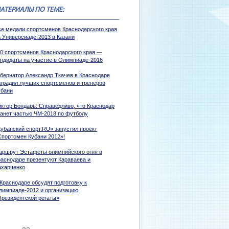
АТЕРИАЛЫ ПО ТЕМЕ:
се медали спортсменов Краснодарского края
а Универсиаде-2013 в Казани
10 спортсменов Краснодарского края —
андидаты на участие в Олимпиаде-2016
убернатор Александр Ткачев в Краснодаре
аградил лучших спортсменов и тренеров
убани
иктор Бондарь: Справедливо, что Краснодар
танет частью ЧМ-2018 по футболу
Кубанский спорт.RU» запустил проект
Спортсмен Кубани 2012»!
аршрут Эстафеты олимпийского огня в
раснодаре презентуют Караваева и
ахарченко
Краснодаре обсудят подготовку к
лимпиаде-2012 и организацию
Президентской регаты»