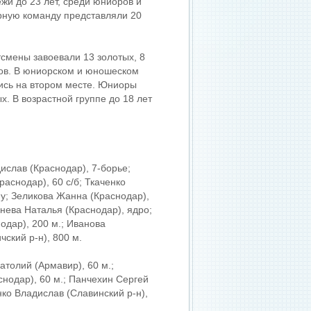
жи до 23 лет, среди юниоров и
орную команду представляли 20
смены завоевали 13 золотых, 8
ков. В юниорском и юношеском
ись на втором месте. Юниоры
х. В возрастной группе до 18 лет
ислав (Краснодар), 7-борье;
раснодар), 60 с/б; Ткаченко
ну; Зеликова Жанна (Краснодар),
онева Наталья (Краснодар), ядро;
одар), 200 м.; Иванова
чский р-н), 800 м.
атолий (Армавир), 60 м.;
снодар), 60 м.; Панчехин Сергей
нко Владислав (Славинский р-н),