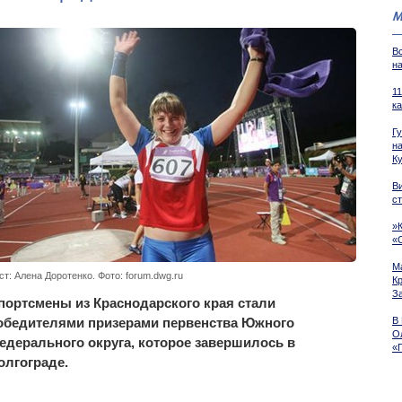
М
В
н
1
к
Г
н
К
В
с
»
«
М
ст: Алена Доротенко. Фото: forum.dwg.ru
К
З
портсмены из Краснодарского края стали
обедителями призерами первенства Южного
В 
О
едерального округа, которое завершилось в
«
олгограде.