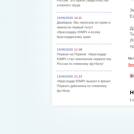
России: Это яркое свидетельство
упорного труда
Э
Е
15/06/2026
14:11
Джабаров: Мы написали историю и
принесли первый титул
До
«Краснодару-ЮМР» и всему
Т
Краснодарскому краю
(
пр
15/06/2026
12:39
Первые на Первом: «Краснодар-
Мет
ЮМР» стал чемпионом первенства
России по пляжному футболу!
Лег
13/06/2026
21:22
«Краснодар-ЮМР» вышел в финал
Первого дивизиона по пляжному
футболу
Н
Lo