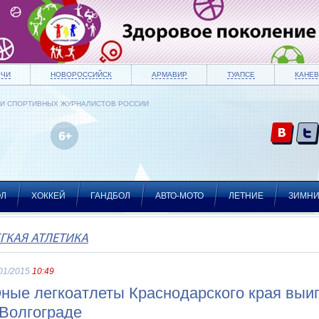
ОЧИ
НОВОРОССИЙСК
АРМАВИР
ТУАПСЕ
КАНЕВ
ИИ СПОРТИВНЫХ ЖУРНАЛИСТОВ РОССИИ
ОЛ
ХОККЕЙ
ГАНДБОЛ
АВТО-МОТО
ЛЕТНИЕ
ЗИМН
ГКАЯ АТЛЕТИКА
01/2015
10:49
ные легкоатлеты Краснодарского края вы
 Волгограде