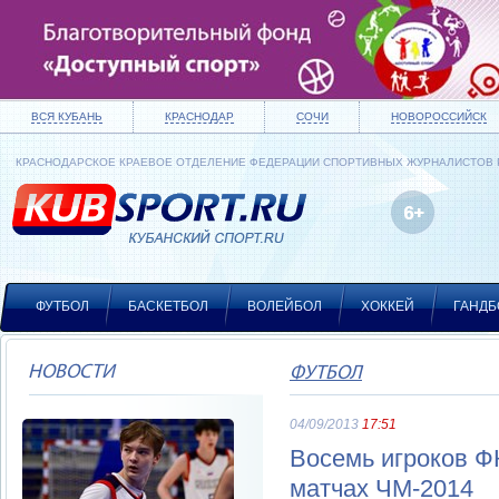
ВСЯ КУБАНЬ
КРАСНОДАР
СОЧИ
НОВОРОССИЙСК
КРАСНОДАРСКОЕ КРАЕВОЕ ОТДЕЛЕНИЕ ФЕДЕРАЦИИ СПОРТИВНЫХ ЖУРНАЛИСТОВ
ФУТБОЛ
БАСКЕТБОЛ
ВОЛЕЙБОЛ
ХОККЕЙ
ГАНДБ
НОВОСТИ
ФУТБОЛ
04/09/2013
17:51
Восемь игроков Ф
матчах ЧМ-2014