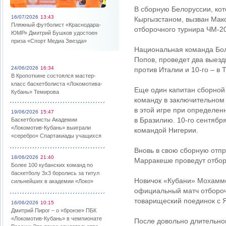
В сборную Белоруссии, кот
16/07/2026
13:43
Кыргызстаном, вызван Мак
Пляжный футболист «Краснодара-
отборочного турнира ЧМ-20
ЮМР» Дмитрий Бушков удостоен
приза «Спорт Медиа Звезда»
Национальная команда Бол
Попов, проведет два выез
24/06/2026
16:34
против Италии и 10-го – в 
В Кропоткине состоялся мастер-
класс баскетболиста «Локомотива-
Еще один капитан сборной 
Кубань» Темирова
команду в заключительном
в этой игре при определен
19/06/2026
15:47
в Бразилию. 10-го сентябр
Баскетболисты Академии
«Локомотив-Кубань» выиграли
командой Нигерии.
«серебро» Спартакиады учащихся
Вновь в свою сборную отпр
18/06/2026
21:40
Марракеше проведут отбор
Более 100 кубанских команд по
баскетболу 3х3 боролись за титул
Новичок «Кубани» Мохамме
сильнейших в академии «Локо»
официальный матч отборочн
товарищеский поединок с 
16/06/2026
10:15
Дмитрий Пирог – о «бронзе» ПБК
«Локомотив-Кубань» в чемпионате
После довольно длительно