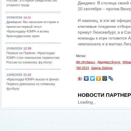
России: Это яркое свидетельство
Джиджел. В столице своей 
упорного труда
10 сентября – против Венг
15/06/2026
14:11
И наконец, в эти же офиц
Джабаров: Мы написали историю и
ключевые поединки отборо
принесли первый титул
«Краснодару-ЮМР» и всему
примут Люксембург, а в Сан
Краснодарскому краю
команды к игре готовится 
чемпионата и в матчах Лиг
15/06/2026
12:39
Первые на Первом: «Краснодар-
Метки:
ЮМР» стал чемпионом первенства
,
,
ФК «Кубань»
Джиджел Букур
Ибра
России по пляжному футболу!
,
ЧМ-2014
Шарль Каборе
13/06/2026
21:22
«Краснодар-ЮМР» вышел в финал
Первого дивизиона по пляжному
футболу
НОВОСТИ ПАРТНЕ
Loading...