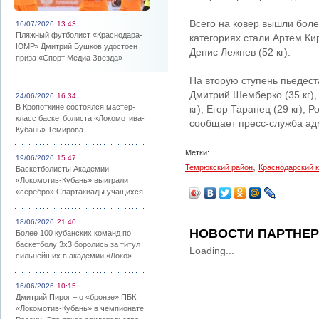
Всего на ковер вышли бол
16/07/2026
13:43
Пляжный футболист «Краснодара-
категориях стали Артем Кир
ЮМР» Дмитрий Бушков удостоен
Денис Лежнев (52 кг).
приза «Спорт Медиа Звезда»
На вторую ступень пьедеста
Дмитрий Шемберко (35 кг),
24/06/2026
16:34
В Кропоткине состоялся мастер-
кг), Егор Таранец (29 кг), 
класс баскетболиста «Локомотива-
сообщает пресс-служба ад
Кубань» Темирова
Метки:
19/06/2026
15:47
,
Темрюкский район
Краснодарский 
Баскетболисты Академии
«Локомотив-Кубань» выиграли
«серебро» Спартакиады учащихся
18/06/2026
21:40
НОВОСТИ ПАРТНЕ
Более 100 кубанских команд по
баскетболу 3х3 боролись за титул
Loading...
сильнейших в академии «Локо»
16/06/2026
10:15
Дмитрий Пирог – о «бронзе» ПБК
«Локомотив-Кубань» в чемпионате