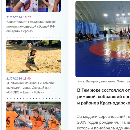
31/07/2026
10:52
Баскетболисты Академии «Локо»
помогли юношеской сборной РФ
обыграть Сербию
21/07/2026
11:40
Текст: Валерия Денисенко. Фото: п
«Пляжники» из Анапы и Тамани
выиграли турнир Детской лиги
В Темрюке состоялся от
«ОТЭКО – Energy Volley»
римской, собравший св
и районов Краснодарско
За медали соревнований, 
2009 годов рождения. Нача
который приобрела админи