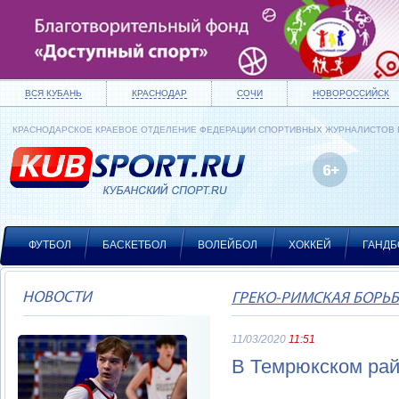
ВСЯ КУБАНЬ
КРАСНОДАР
СОЧИ
НОВОРОССИЙСК
КРАСНОДАРСКОЕ КРАЕВОЕ ОТДЕЛЕНИЕ ФЕДЕРАЦИИ СПОРТИВНЫХ ЖУРНАЛИСТОВ
ФУТБОЛ
БАСКЕТБОЛ
ВОЛЕЙБОЛ
ХОККЕЙ
ГАНДБ
НОВОСТИ
ГРЕКО-РИМСКАЯ БОРЬ
11/03/2020
11:51
В Темрюкском рай