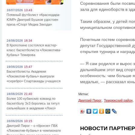
Соревнования были посвящ
зала для единоборств в зд
16/07/2026
13:43
Пляжный футболист «Краснодара-
ЮМР» Дмитрий Бушков удостоен
Таким образом, у детей по
приза «Спорт Медиа Звезда»
муниципальном спортивном
Почетным гостем соревнов
24/06/2026
16:34
депутат Государственной 
В Кропоткине состоялся мастер-
класс баскетболиста «Локомотива-
открытия турнира и наград
Кубань» Темирова
— Я сам родился и вырос з
19/06/2026
15:47
дальнейшем этот вид спорт
Баскетболисты Академии
особенность: чем больше я
«Локомотив-Кубань» выиграли
«серебро» Спартакиады учащихся
медалью, — рассказал юны
18/06/2026
21:40
Метки:
Более 100 кубанских команд по
,
,
Дмитрий Пирог
Темрюкский район
баскетболу 3х3 боролись за титул
сильнейших в академии «Локо»
16/06/2026
10:15
Дмитрий Пирог – о «бронзе» ПБК
НОВОСТИ ПАРТНЕ
«Локомотив-Кубань» в чемпионате