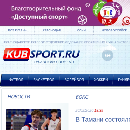
ВСЯ КУБАНЬ
КРАСНОДАР
СОЧИ
НОВОРОССИЙСК
КРАСНОДАРСКОЕ КРАЕВОЕ ОТДЕЛЕНИЕ ФЕДЕРАЦИИ СПОРТИВНЫХ ЖУРНАЛИСТОВ
ФУТБОЛ
БАСКЕТБОЛ
ВОЛЕЙБОЛ
ХОККЕЙ
ГАНДБ
НОВОСТИ
БОКС
26/02/2020
18:39
В Тамани состоял