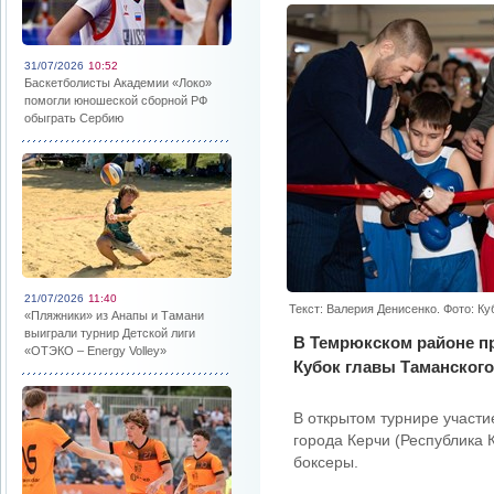
31/07/2026
10:52
Баскетболисты Академии «Локо»
помогли юношеской сборной РФ
обыграть Сербию
21/07/2026
11:40
Текст: Валерия Денисенко. Фото: К
«Пляжники» из Анапы и Тамани
выиграли турнир Детской лиги
В Темрюкском районе п
«ОТЭКО – Energy Volley»
Кубок главы Таманского
В открытом турнире участ
города Керчи (Республика 
боксеры.