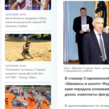
31/07/2026
10:52
Баскетболисты Академии «Локо»
помогли юношеской сборной РФ
обыграть Сербию
21/07/2026
11:40
Текст: Максим Осадник. Фото: цити
«Пляжники» из Анапы и Тамани
Староминского района
выиграли турнир Детской лиги
«ОТЭКО – Energy Volley»
В станице Староминской
«Шахматы в школе» Фед
края передала ученика
доски, комплекты фигур
В организованном по этом