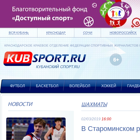
ВСЯ КУБАНЬ
КРАСНОДАР
СОЧИ
НОВОРОССИЙСК
КРАСНОДАРСКОЕ КРАЕВОЕ ОТДЕЛЕНИЕ ФЕДЕРАЦИИ СПОРТИВНЫХ ЖУРНАЛИСТОВ
ФУТБОЛ
БАСКЕТБОЛ
ВОЛЕЙБОЛ
ХОККЕЙ
ГАНДБ
НОВОСТИ
ШАХМАТЫ
02/03/2019
16:00
В Староминском р