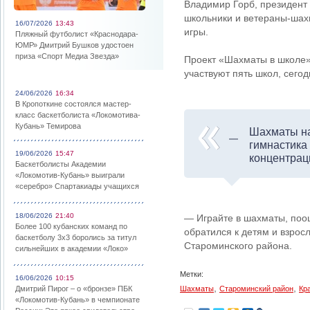
Владимир Горб, президент
школьники и ветераны-шах
16/07/2026
13:43
игры.
Пляжный футболист «Краснодара-
ЮМР» Дмитрий Бушков удостоен
приза «Спорт Медиа Звезда»
Проект «Шахматы в школе»
участвуют пять школ, сег
24/06/2026
16:34
В Кропоткине состоялся мастер-
класс баскетболиста «Локомотива-
Кубань» Темирова
Шахматы на
гимнастика 
19/06/2026
15:47
концентрац
Баскетболисты Академии
«Локомотив-Кубань» выиграли
«серебро» Спартакиады учащихся
18/06/2026
21:40
— Играйте в шахматы, поо
Более 100 кубанских команд по
обратился к детям и взрос
баскетболу 3х3 боролись за титул
Староминского района.
сильнейших в академии «Локо»
Метки:
16/06/2026
10:15
,
,
Дмитрий Пирог – о «бронзе» ПБК
Шахматы
Староминский район
Кр
«Локомотив-Кубань» в чемпионате