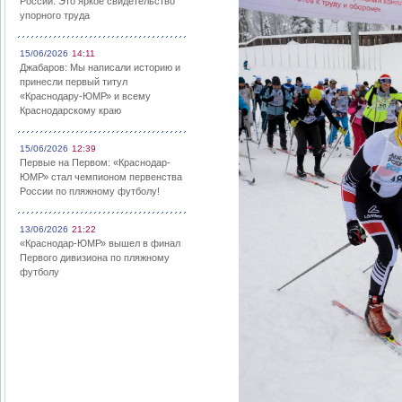
России: Это яркое свидетельство
упорного труда
15/06/2026
14:11
Джабаров: Мы написали историю и
принесли первый титул
«Краснодару-ЮМР» и всему
Краснодарскому краю
15/06/2026
12:39
Первые на Первом: «Краснодар-
ЮМР» стал чемпионом первенства
России по пляжному футболу!
13/06/2026
21:22
«Краснодар-ЮМР» вышел в финал
Первого дивизиона по пляжному
футболу