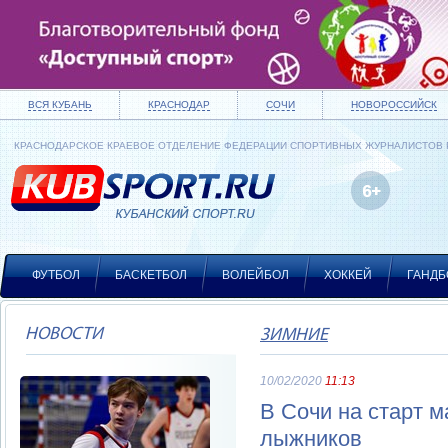
ВСЯ КУБАНЬ
КРАСНОДАР
СОЧИ
НОВОРОССИЙСК
КРАСНОДАРСКОЕ КРАЕВОЕ ОТДЕЛЕНИЕ ФЕДЕРАЦИИ СПОРТИВНЫХ ЖУРНАЛИСТОВ
ФУТБОЛ
БАСКЕТБОЛ
ВОЛЕЙБОЛ
ХОККЕЙ
ГАНДБ
НОВОСТИ
ЗИМНИЕ
10/02/2020
11:13
В Сочи на старт 
лыжников