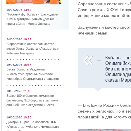
Соревнования состоялись 
Сочи в рамках XXXVIII отк
16/07/2026
13:43
Пляжный футболист «Краснодара-
информации мандатной коми
ЮМР» Дмитрий Бушков удостоен
приза «Спорт Медиа Звезда»
Заслуженный мастер спорт
членами семьи.
24/06/2026
16:34
В Кропоткине состоялся мастер-
класс баскетболиста «Локомотива-
Кубань» Темирова
Кубань – не
Олимпийски
19/06/2026
15:47
биатлонном
Баскетболисты Академии
Олимпиады 
«Локомотив-Кубань» выиграли
«серебро» Спартакиады учащихся
сказал Мар
18/06/2026
21:40
Более 100 кубанских команд по
баскетболу 3х3 боролись за титул
— В «Лыжне России» бежит в
сильнейших в академии «Локо»
снежных регионах. Но я ве
площадкой, а для кого-то 
16/06/2026
10:15
Дмитрий Пирог – о «бронзе» ПБК
«Локомотив-Кубань» в чемпионате