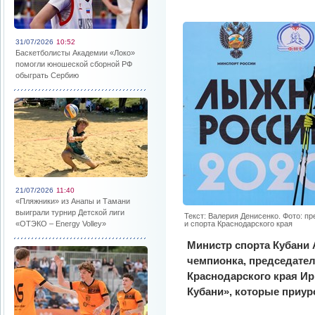
31/07/2026
10:52
Баскетболисты Академии «Локо»
помогли юношеской сборной РФ
обыграть Сербию
21/07/2026
11:40
«Пляжники» из Анапы и Тамани
выиграли турнир Детской лиги
Текст: Валерия Денисенко. Фото: п
«ОТЭКО – Energy Volley»
и спорта Краснодарского края
Министр спорта Кубани
чемпионка, председате
Краснодарского края Ир
Кубани», которые приур