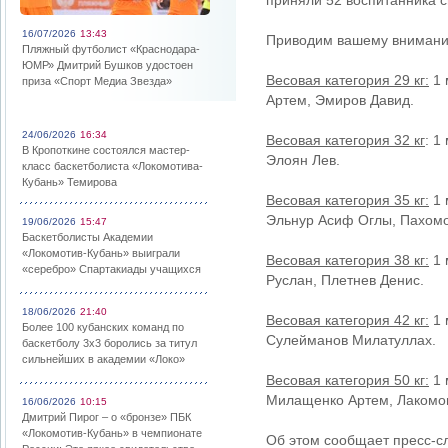
приняли 52 воспитанника 
16/07/2026
13:43
Приводим вашему вниманию
Пляжный футболист «Краснодара-
ЮМР» Дмитрий Бушков удостоен
Весовая категория 29 кг:
1 
приза «Спорт Медиа Звезда»
Артем, Эмиров Давид.
24/06/2026
16:34
Весовая категория 32 кг
: 1
В Кропоткине состоялся мастер-
Элоян Лев.
класс баскетболиста «Локомотива-
Кубань» Темирова
Весовая категория 35 кг:
1 
Эльнур Асиф Оглы, Пахомо
19/06/2026
15:47
Баскетболисты Академии
«Локомотив-Кубань» выиграли
Весовая категория 38 кг:
1 
«серебро» Спартакиады учащихся
Руслан, Плетнев Денис.
18/06/2026
21:40
Весовая категория 42 кг:
1 
Более 100 кубанских команд по
Сулейманов Милатуллах.
баскетболу 3х3 боролись за титул
сильнейших в академии «Локо»
Весовая категория 50 кг:
1 
Милащенко Артем, Лакомов
16/06/2026
10:15
Дмитрий Пирог – о «бронзе» ПБК
«Локомотив-Кубань» в чемпионате
Об этом сообщает пресс-с