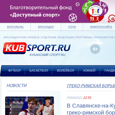
ВСЯ КУБАНЬ
КРАСНОДАР
СОЧИ
НОВОРОССИЙСК
КРАСНОДАРСКОЕ КРАЕВОЕ ОТДЕЛЕНИЕ ФЕДЕРАЦИИ СПОРТИВНЫХ ЖУРНАЛИСТОВ
ФУТБОЛ
БАСКЕТБОЛ
ВОЛЕЙБОЛ
ХОККЕЙ
ГАНДБ
НОВОСТИ
ГРЕКО-РИМСКАЯ БОРЬ
29/04/2021
22:55
В Славянске-на-К
греко-римской бо