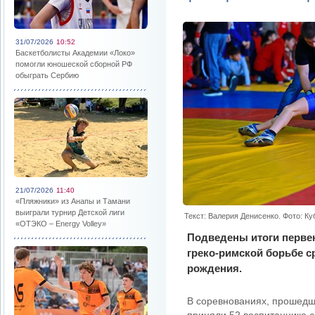
31/07/2026
10:52
Баскетболисты Академии «Локо»
помогли юношеской сборной РФ
обыграть Сербию
21/07/2026
11:40
«Пляжники» из Анапы и Тамани
выиграли турнир Детской лиги
Текст: Валерия Денисенко. Фото: К
«ОТЭКО – Energy Volley»
Подведены итоги первен
греко-римской борьбе с
рождения.
В соревнованиях, прошедш