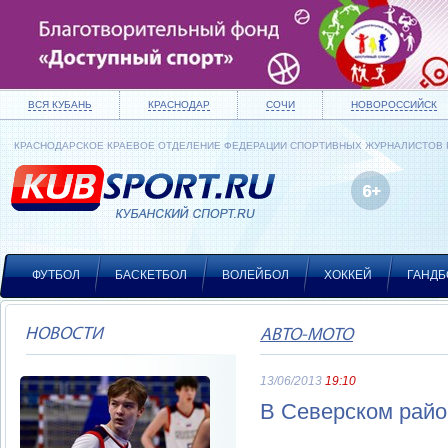
ВСЯ КУБАНЬ
КРАСНОДАР
СОЧИ
НОВОРОССИЙСК
КРАСНОДАРСКОЕ КРАЕВОЕ ОТДЕЛЕНИЕ ФЕДЕРАЦИИ СПОРТИВНЫХ ЖУРНАЛИСТОВ
ФУТБОЛ
БАСКЕТБОЛ
ВОЛЕЙБОЛ
ХОККЕЙ
ГАНДБ
НОВОСТИ
АВТО-МОТО
13/06/2013
19:10
В Северском райо