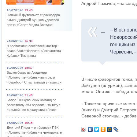
Андрей Пазычев, «на сегод
16/07/2026
13:43
Пляжный футболист «Краснодара-
ЮМР» Дмитрий Бушков удостоен
приза «Спорт Медиа Звезда»
– В основно
Новороссий
24/06/2026
16:34
гонщики из
В Кропоткине состоялся мастер-
класс баскетболиста «Локомотива-
Черкесии, -
Кубань» Темирова
19/06/2026
15:47
Баскетболисты Академии
«Локомотив-Кубань» выиграли
В числе фаворитов гонки, 
«серебро» Спартакиады учащихся
Зейтунян (штурман), заняв
место. Они же - победител
18/06/2026
21:40
Более 100 кубанских команд по
- Также за призовые места
баскетболу 3х3 боролись за титул
(пилот) и Дмитрий Петрося
сильнейших в академии «Локо»
Северной столицы, - добав
16/06/2026
10:15
Дмитрий Пирог – о «бронзе» ПБК
«Локомотив-Кубань» в чемпионате