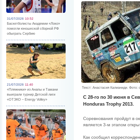
31/07/2026
10:52
Баскетболисты Академии «Локо»
помогли юношеской сборной РФ
обыграть Сербию
21/07/2026
11:40
Текст: Анастасия Калианиди. Фото: 
«Пляжники» из Анапы и Тамани
выиграли турнир Детской лиги
С 28-го по 30 июня в С
«ОТЭКО – Energy Volley»
Honduras Trophy 2013.
Соревнования пройдут в о
является 3-м этапом откры
Как сообщил корреспонден