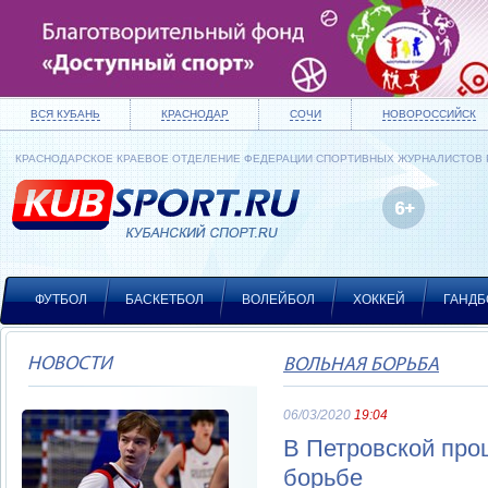
ВСЯ КУБАНЬ
КРАСНОДАР
СОЧИ
НОВОРОССИЙСК
КРАСНОДАРСКОЕ КРАЕВОЕ ОТДЕЛЕНИЕ ФЕДЕРАЦИИ СПОРТИВНЫХ ЖУРНАЛИСТОВ
ФУТБОЛ
БАСКЕТБОЛ
ВОЛЕЙБОЛ
ХОККЕЙ
ГАНДБ
НОВОСТИ
ВОЛЬНАЯ БОРЬБА
06/03/2020
19:04
В Петровской про
борьбе