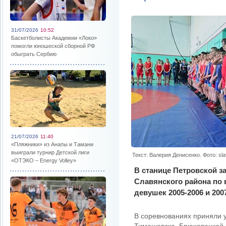
31/07/2026
10:52
Баскетболисты Академии «Локо»
помогли юношеской сборной РФ
обыграть Сербию
21/07/2026
11:40
«Пляжники» из Анапы и Тамани
выиграли турнир Детской лиги
Текст: Валерия Денисенко. Фото: sl
«ОТЭКО – Energy Volley»
В станице Петровской з
Славянского района по
девушек 2005-2006 и 200
В соревнованиях приняли у