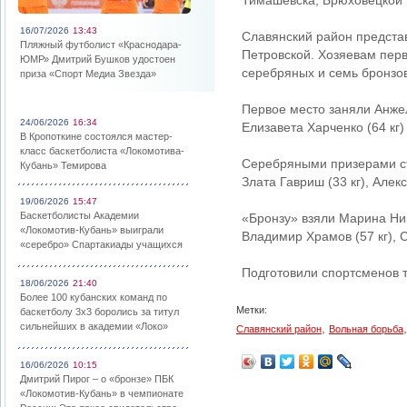
Тимашевска, Брюховецкой 
16/07/2026
13:43
Славянский район предста
Пляжный футболист «Краснодара-
Петровской. Хозяевам перв
ЮМР» Дмитрий Бушков удостоен
серебряных и семь бронзо
приза «Спорт Медиа Звезда»
Первое место заняли Анжела
24/06/2026
16:34
Елизавета Харченко (64 кг)
В Кропоткине состоялся мастер-
класс баскетболиста «Локомотива-
Серебряными призерами стал
Кубань» Темирова
Злата Гавриш (33 кг), Алек
19/06/2026
15:47
Баскетболисты Академии
«Бронзу» взяли Марина Нико
«Локомотив-Кубань» выиграли
Владимир Храмов (57 кг), С
«серебро» Спартакиады учащихся
Подготовили спортсменов т
18/06/2026
21:40
Более 100 кубанских команд по
Метки:
баскетболу 3х3 боролись за титул
сильнейших в академии «Локо»
,
Славянский район
Вольная борьба
16/06/2026
10:15
Дмитрий Пирог – о «бронзе» ПБК
«Локомотив-Кубань» в чемпионате