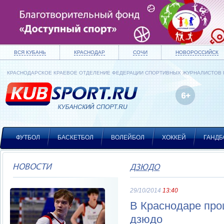
ВСЯ КУБАНЬ
КРАСНОДАР
СОЧИ
НОВОРОССИЙСК
КРАСНОДАРСКОЕ КРАЕВОЕ ОТДЕЛЕНИЕ ФЕДЕРАЦИИ СПОРТИВНЫХ ЖУРНАЛИСТОВ
ФУТБОЛ
БАСКЕТБОЛ
ВОЛЕЙБОЛ
ХОККЕЙ
ГАНДБ
НОВОСТИ
ДЗЮДО
29/10/2014
13:40
В Краснодаре про
дзюдо