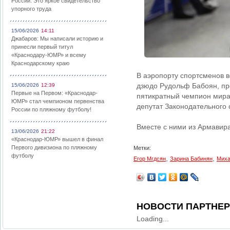
России: Это яркое свидетельство
упорного труда
15/06/2026
14:11
Джабаров: Мы написали историю и
принесли первый титул
«Краснодару-ЮМР» и всему
Краснодарскому краю
В аэропорту спортсменов в
дзюдо Рудольф Бабоян, пр
15/06/2026
12:39
Первые на Первом: «Краснодар-
пятикратный чемпион мира
ЮМР» стал чемпионом первенства
депутат Законодательного 
России по пляжному футболу!
Вместе с ними из Армавир
13/06/2026
21:22
«Краснодар-ЮМР» вышел в финал
Первого дивизиона по пляжному
Метки:
футболу
,
,
Егор Мгдсян
Зарина Бабинян
Миха
НОВОСТИ ПАРТНЕ
Loading...