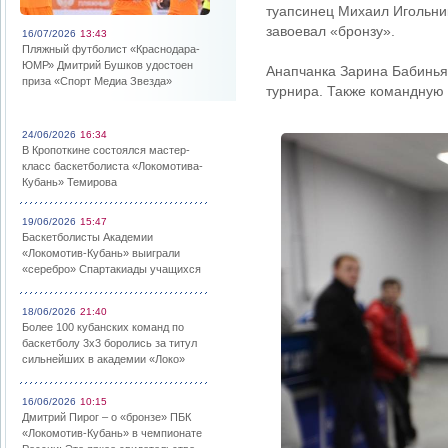
туапсинец Михаил Игольник
завоевал «бронзу».
16/07/2026
13:43
Пляжный футболист «Краснодара-
ЮМР» Дмитрий Бушков удостоен
Анапчанка Зарина Бабинья
приза «Спорт Медиа Звезда»
турнира. Также командную 
24/06/2026
16:34
В Кропоткине состоялся мастер-
класс баскетболиста «Локомотива-
Кубань» Темирова
19/06/2026
15:47
Баскетболисты Академии
«Локомотив-Кубань» выиграли
«серебро» Спартакиады учащихся
18/06/2026
21:40
Более 100 кубанских команд по
баскетболу 3х3 боролись за титул
сильнейших в академии «Локо»
16/06/2026
10:15
Дмитрий Пирог – о «бронзе» ПБК
«Локомотив-Кубань» в чемпионате