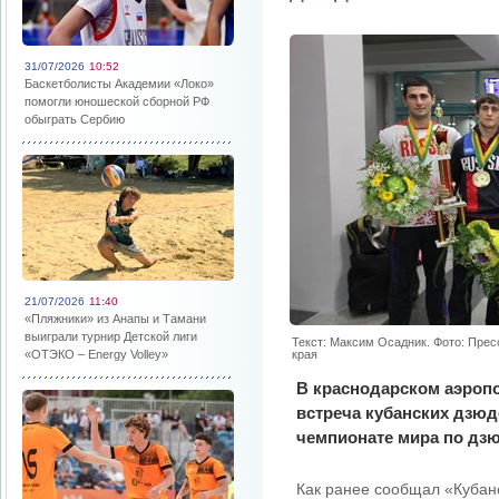
31/07/2026
10:52
Баскетболисты Академии «Локо»
помогли юношеской сборной РФ
обыграть Сербию
21/07/2026
11:40
«Пляжники» из Анапы и Тамани
выиграли турнир Детской лиги
Текст: Максим Осадник. Фото: Пре
«ОТЭКО – Energy Volley»
края
В краснодарском аэропо
встреча кубанских дзюд
чемпионате мира по дз
Как ранее сообщал «Кубанс