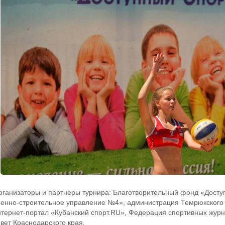
рганизаторы и партнеры турнира: Благотворительный фонд «Досту
оенно-строительное управление №4», администрация Темрюкского 
нтернет-портал «Кубанский спорт.RU», Федерация спортивных жур
овет Краснодарского края.