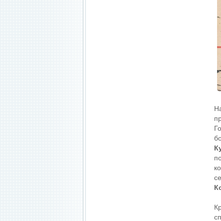
На
п
Г
б
К
п
к
с
К
К
с