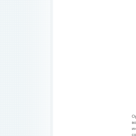
О
в
и
с