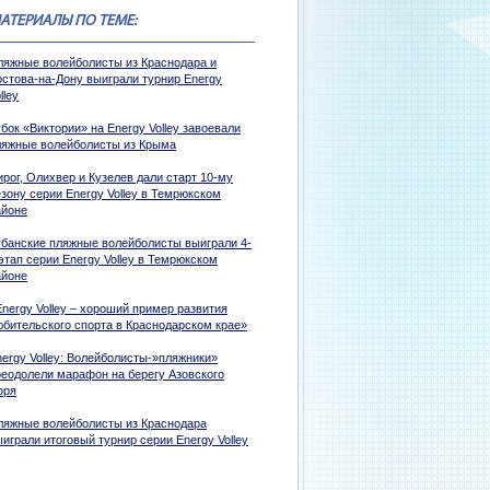
АТЕРИАЛЫ ПО ТЕМЕ:
ляжные волейболисты из Краснодара и
остова-на-Дону выиграли турнир Energy
lley
бок «Виктории» на Energy Volley завоевали
ляжные волейболисты из Крыма
рог, Олихвер и Кузелев дали старт 10-му
зону серии Energy Volley в Темрюкском
айоне
убанские пляжные волейболисты выиграли 4-
этап серии Energy Volley в Темрюкском
айоне
nergy Volley – хороший пример развития
юбительского спорта в Краснодарском крае»
nergy Volley: Волейболисты-»пляжники»
реодолели марафон на берегу Азовского
оря
ляжные волейболисты из Краснодара
играли итоговый турнир серии Energy Volley