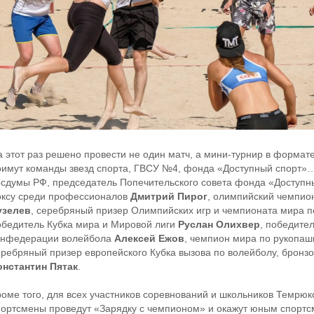
 этот раз решено провести не один матч, а мини-турнир в формате 
римут команды звезд спорта, ГВСУ №4, фонда «Доступный спорт»… 
осдумы РФ, председатель Попечительского совета фонда «Доступн
оксу среди профессионалов
Дмитрий Пирог
, олимпийский чемпио
узелев
, серебряный призер Олимпийских игр и чемпионата мира п
обедитель Кубка мира и Мировой лиги
Руслан Олихвер
, победите
онфедерации волейбола
Алексей Ежов
, чемпион мира по рукопа
еребряный призер европейского Кубка вызова по волейболу, бронз
онстантин Пятак
.
роме того, для всех участников соревнований и школьников Темрю
портсмены проведут «Зарядку с чемпионом» и окажут юным спорт