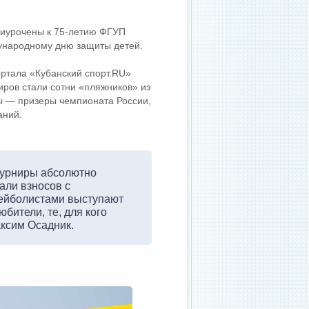
риурочены к 75-летию ФГУП
ународному дню защиты детей.
ортала «Кубанский спорт.RU»
иров стали сотни «пляжников» из
ны — призеры чемпионата России,
аний.
 турниры абсолютно
али взносов с
лейболистами выступают
бители, те, для кого
ксим Осадник.