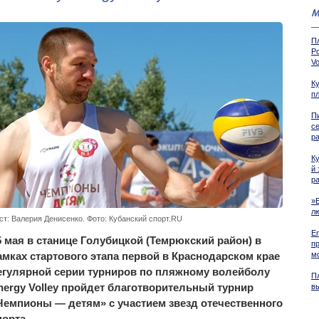
М
П
Р
Vo
Ку
п
Пи
се
р
К
й 
р
»E
л
ст: Валерия Денисенко. Фото: Кубанский спорт.RU
E
5 мая в станице Голубицкой (Темрюкский район) в
п
амках стартового этапа первой в Краснодарском крае
м
егулярной серии турниров по пляжному волейболу
П
nergy Volley пройдет благотворительный турнир
вы
Чемпионы — детям» с участием звезд отечественного
порта.