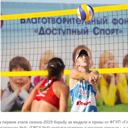
а первом этапе сезона-2019 борьбу за медали и призы от ФГУП «Г
правление №4» (ГВСУ №4) поведут мужские и женские команды, а 