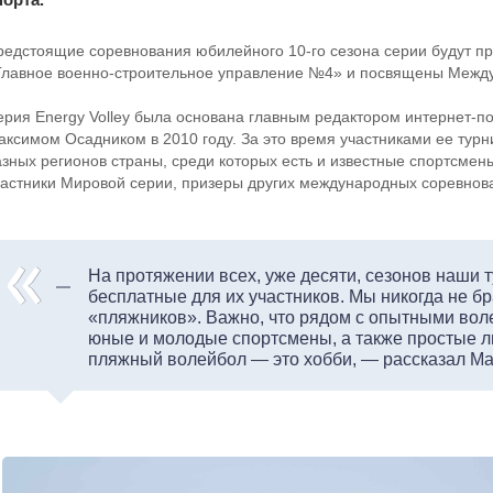
редстоящие соревнования юбилейного 10-го сезона серии будут п
Главное военно-строительное управление №4» и посвящены Межд
ерия Energy Volley была основана главным редактором интернет-п
аксимом Осадником в 2010 году. За это время участниками ее турн
азных регионов страны, среди которых есть и известные спортсме
частники Мировой серии, призеры других международных соревнов
На протяжении всех, уже десяти, сезонов наши
бесплатные для их участников. Мы никогда не бр
«пляжников». Важно, что рядом с опытными во
юные и молодые спортсмены, а также простые лю
пляжный волейбол — это хобби, — рассказал Ма