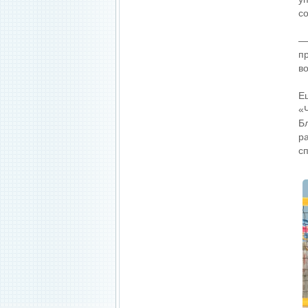
с
—
п
в
Е
«
Б
р
сп