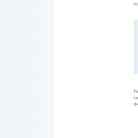
п
П
с
ф