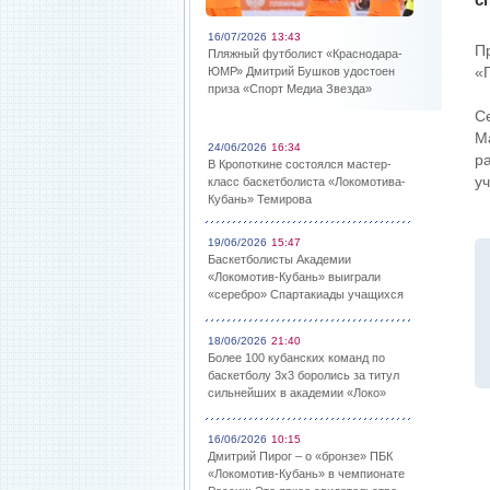
16/07/2026
13:43
П
Пляжный футболист «Краснодара-
«
ЮМР» Дмитрий Бушков удостоен
приза «Спорт Медиа Звезда»
С
М
24/06/2026
16:34
р
В Кропоткине состоялся мастер-
у
класс баскетболиста «Локомотива-
Кубань» Темирова
19/06/2026
15:47
Баскетболисты Академии
«Локомотив-Кубань» выиграли
«серебро» Спартакиады учащихся
18/06/2026
21:40
Более 100 кубанских команд по
баскетболу 3х3 боролись за титул
сильнейших в академии «Локо»
16/06/2026
10:15
Дмитрий Пирог – о «бронзе» ПБК
«Локомотив-Кубань» в чемпионате