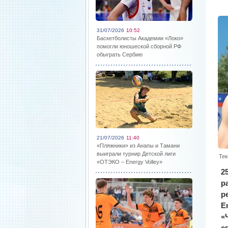
31/07/2026
10:52
Баскетболисты Академии «Локо»
помогли юношеской сборной РФ
обыграть Сербию
21/07/2026
11:40
«Пляжники» из Анапы и Тамани
выиграли турнир Детской лиги
Тек
«ОТЭКО – Energy Volley»
2
р
р
E
«
с