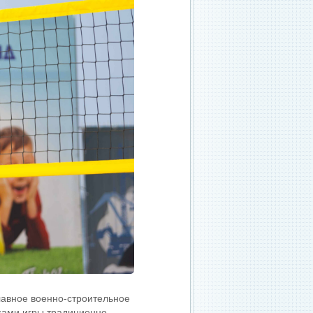
лавное военно-строительное
сами игры традиционно