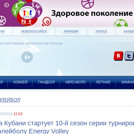
ОЧИ
НОВОРОССИЙСК
АРМАВИР
ТУАПСЕ
КАНЕВ
ИИ СПОРТИВНЫХ ЖУРНАЛИСТОВ РОССИИ
ОЛ
ХОККЕЙ
ГАНДБОЛ
АВТО-МОТО
ЛЕТНИЕ
ЗИМН
ОЛЕЙБОЛ
05/2019
11:03
а Кубани стартует 10-й сезон серии турнир
олейболу Energy Volley