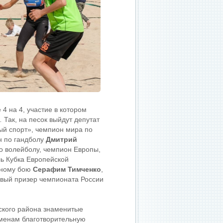
4 на 4, участие в котором
Так, на песок выйдут депутат
ый спорт», чемпион мира по
н по гандболу
Дмитрий
о волейболу, чемпион Европы,
ль Кубка Европейской
шному бою
Серафим Тимченко
,
овый призер чемпионата России
кского района знаменитые
сменам благотворительную