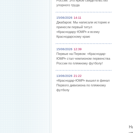
России: Это яркое свидетельство
упорного труда
15/06/2026
14:11
Джабаров: Мы написали историю и
принесли первый титул
«Краснодару-ЮМР» и всему
Краснодарскому краю
15/06/2026
12:39
Первые на Первом: «Краснодар-
ЮМР» стал чемпионом первенства
России по пляжному футболу!
13/06/2026
21:22
«Краснодар-ЮМР» вышел в финал
Первого дивизиона по пляжному
футболу
Н
у