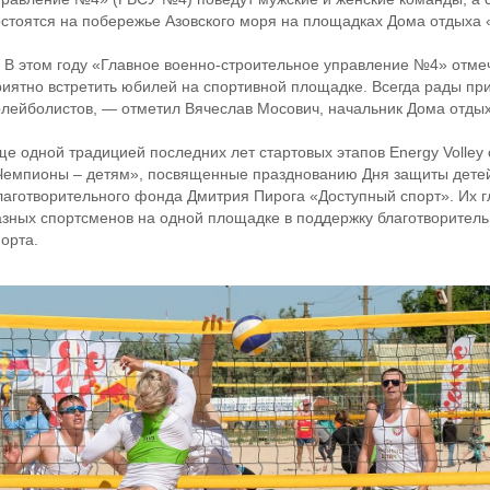
остоятся на побережье Азовского моря на площадках Дома отдыха 
 В этом году «Главное военно-строительное управление №4» отмеч
риятно встретить юбилей на спортивной площадке. Всегда рады пр
олейболистов, — отметил Вячеслав Мосович, начальник Дома отды
ще одной традицией последних лет стартовых этапов Energy Volley
Чемпионы – детям», посвященные празднованию Дня защиты детей
лаготворительного фонда Дмитрия Пирога «Доступный спорт». Их 
азных спортсменов на одной площадке в поддержку благотворитель
орта.