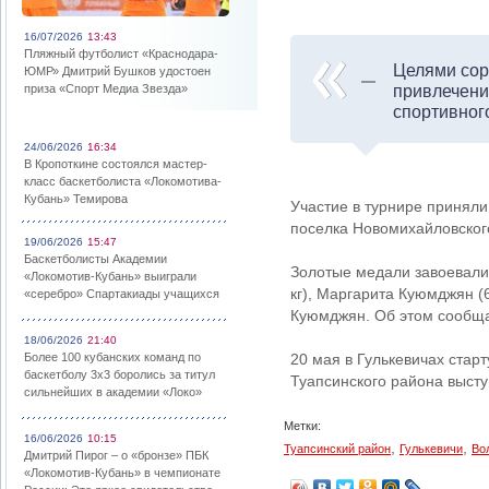
16/07/2026
13:43
Пляжный футболист «Краснодара-
Целями сор
ЮМР» Дмитрий Бушков удостоен
приза «Спорт Медиа Звезда»
привлечени
спортивног
24/06/2026
16:34
В Кропоткине состоялся мастер-
класс баскетболиста «Локомотива-
Кубань» Темирова
Участие в турнире приняли
поселка Новомихайловског
19/06/2026
15:47
Баскетболисты Академии
Золотые медали завоевали 
«Локомотив-Кубань» выиграли
кг), Маргарита Куюмджян (6
«серебро» Спартакиады учащихся
Куюмджян. Об этом сообща
18/06/2026
21:40
Более 100 кубанских команд по
20 мая в Гулькевичах стар
баскетболу 3х3 боролись за титул
Туапсинского района высту
сильнейших в академии «Локо»
Метки:
16/06/2026
10:15
,
,
Туапсинский район
Гулькевичи
Во
Дмитрий Пирог – о «бронзе» ПБК
«Локомотив-Кубань» в чемпионате