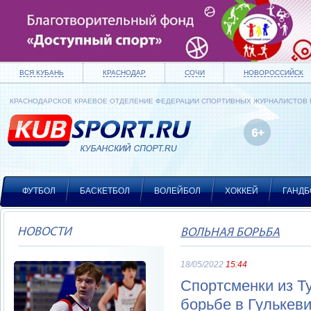
ВСЯ КУБАНЬ
КРАСНОДАР
СОЧИ
НОВОРОССИЙСК
КРАСНОДАРСКОЕ КРАЕВОЕ ОТДЕЛЕНИЕ ФЕДЕРАЦИИ СПОРТИВНЫХ ЖУРНАЛИСТОВ
ФУТБОЛ
БАСКЕТБОЛ
ВОЛЕЙБОЛ
ХОККЕЙ
ГАНДБ
НОВОСТИ
ВОЛЬНАЯ БОРЬБА
18/05/2022
15:44
Спортсменки из Т
борьбе в Гулькев