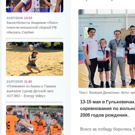
31/07/2026
10:52
Баскетболисты Академии «Локо»
помогли юношеской сборной РФ
обыграть Сербию
21/07/2026
11:40
«Пляжники» из Анапы и Тамани
выиграли турнир Детской лиги
Текст: Валерия Денисенко. Фото: п
«ОТЭКО – Energy Volley»
13-15 мая в Гулькевича
соревнования по вольно
2008 годов рождения.
Всего за победу боролись 