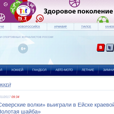
ОЧИ
НОВОРОССИЙСК
АРМАВИР
ТУАПСЕ
КАНЕВ
ИИ СПОРТИВНЫХ ЖУРНАЛИСТОВ РОССИИ
ОЛ
ХОККЕЙ
ГАНДБОЛ
АВТО-МОТО
ЛЕТНИЕ
ЗИМН
ОККЕЙ
01/2017
09:34
Северские волки» выиграли в Ейске краевой
Золотая шайба»