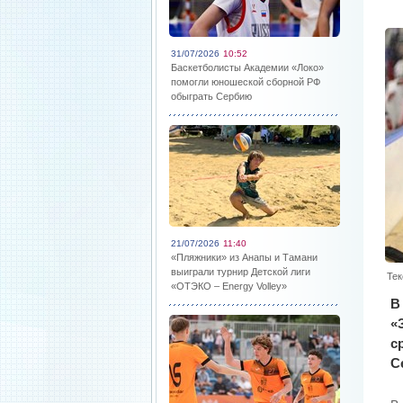
31/07/2026
10:52
Баскетболисты Академии «Локо»
помогли юношеской сборной РФ
обыграть Сербию
21/07/2026
11:40
«Пляжники» из Анапы и Тамани
выиграли турнир Детской лиги
Тек
«ОТЭКО – Energy Volley»
В
«
с
С