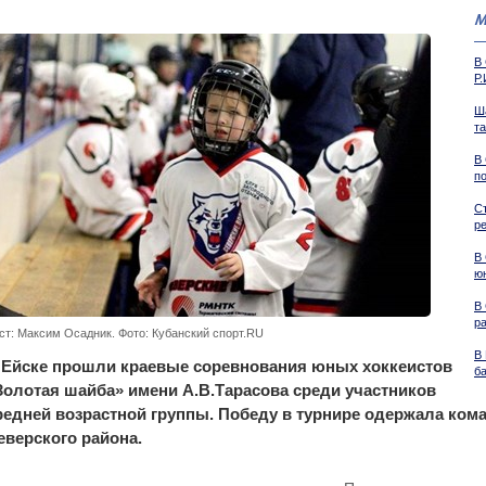
М
В
Р
Ш
та
В
п
С
р
В
ю
В
р
ст: Максим Осадник. Фото: Кубанский спорт.RU
В
 Ейске прошли краевые соревнования юных хоккеистов
б
Золотая шайба» имени А.В.Тарасова среди участников
редней возрастной группы. Победу в турнире одержала ком
еверского района.