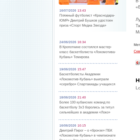
В
«
16/07/2026
13:43
Пляжный футболист «Краснодара-
Л
ЮМР» Дмитрий Бушков удостоен
Т
приза «Спорт Медиа Звезда»
М
24/06/2026
16:34
Мет
В Кропоткине состоялся мастер-
Сев
класс баскетболиста «Локомотива-
Кубань» Темирова
19/06/2026
15:47
Баскетболисты Академии
«Локомотив-Кубань» выиграли
Н
«серебро» Спартакиады учащихся
Lo
18/06/2026
21:40
Более 100 кубанских команд по
баскетболу 3х3 боролись за титул
сильнейших в академии «Локо»
16/06/2026
10:15
Дмитрий Пирог – о «бронзе» ПБК
«Локомотив-Кубань» в чемпионате