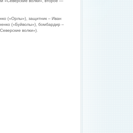
ли «Северские волки», второе —
ко («Орлы»), защитник – Иван
ненко («Буйволы»), бомбардир –
«Северские волки»).