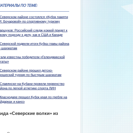
АТЕРИАЛЫ ПО ТЕМЕ:
 Северском районе состоялся «Кубок памяти
.И. Бочаровой» по спортивному туризму
аршуков: Российский следж-хоккей придет к
кому подходу к делу, как в США и Канаде
 Северской подвели итоги Кубка главы района
о шахматам
тали известны победители «Геленджикской
егаты»
 Северском районе прошел детско-
ношеский турнир по быстрым шахматам
 Славянске-на-Кубани провели первенство
айона по легкой атлетике спорта ЛИН
 Краснодаре прошел Кубок края по гребле на
айдарках и каноэ
анда «Северские волки» из