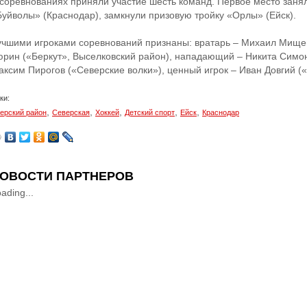
 соревнованиях приняли участие шесть команд. Первое место заня
Буйволы» (Краснодар), замкнули призовую тройку «Орлы» (Ейск).
учшими игроками соревнований признаны: вратарь – Михаил Мищен
юрин («Беркут», Выселковский район), нападающий – Никита Симо
аксим Пирогов («Северские волки»), ценный игрок – Иван Довгий (
ки:
,
,
,
,
,
ерский район
Северская
Хоккей
Детский спорт
Ейск
Краснодар
ОВОСТИ ПАРТНЕРОВ
ading...