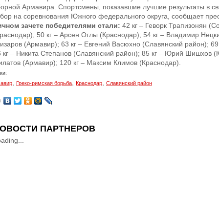
борной Армавира. Спортсмены, показавшие лучшие результаты в св
тбор на соревнования Южного федерального округа, сообщает пре
ичном зачете победителями стали:
42 кг – Геворк Трапизонян (Со
раснодар); 50 кг – Арсен Оглы (Краснодар); 54 кг – Владимир Нецки
изаров (Армавир); 63 кг – Евгений Васюхно (Славянский район); 69
 кг – Никита Степанов (Славянский район); 85 кг – Юрий Шишхов (К
илатов (Армавир); 120 кг – Максим Климов (Краснодар).
ки:
,
,
,
авир
Греко-римская борьба
Краснодар
Славянский район
ОВОСТИ ПАРТНЕРОВ
ading...