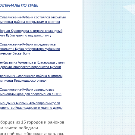
АТЕРИАЛЫ ПО ТЕМЕ:
 Славянске-на-Кубани состоялся открытый
емпионат района по прыжкам с шестом
борная Краснодара выиграла командный
ачет Кубка края по пауэрлифтингу
 Славянске-на-Кубани определились
иналисты Кубка губернатора Кубани по
личному баскетболу
амбисты из Армавира и Краснодара стали
идерами юниорского первенства Кубани
иревики из Славянского района выиграли
емпионат Краснодарского края
 Славянске-на-Кубани завершились
емпионаты края для спортсменов с ОВЗ
оманды из Анапы и Армавира выиграли
ервенство Краснодарского края по дзюдо
борцов из 15 городов и районов
ем зачете победили
ого района, «бронза» досталась