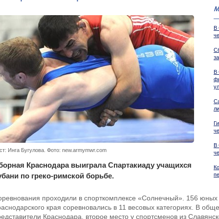
М
В
ч
С
з
В
ф
у
С
л
Г
ч
В
ст: Инга Бугулова. Фото: new.armymwr.com
ч
борная Краснодара выиграла Спартакиаду учащихся
К
убани по греко-римской борьбе.
п
оревнования проходили в спорткомплексе «Солнечный». 156 юных 
раснодарского края соревновались в 11 весовых категориях. В общ
редставители Краснодара, второе место у спортсменов из Славянск