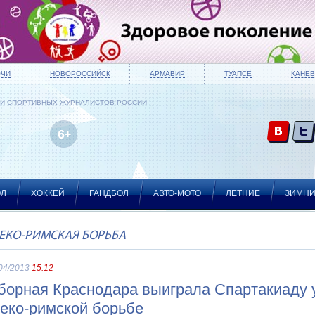
ОЧИ
НОВОРОССИЙСК
АРМАВИР
ТУАПСЕ
КАНЕВ
ИИ СПОРТИВНЫХ ЖУРНАЛИСТОВ РОССИИ
ОЛ
ХОККЕЙ
ГАНДБОЛ
АВТО-МОТО
ЛЕТНИЕ
ЗИМН
ЕКО-РИМСКАЯ БОРЬБА
04/2013
15:12
борная Краснодара выиграла Спартакиаду 
реко-римской борьбе