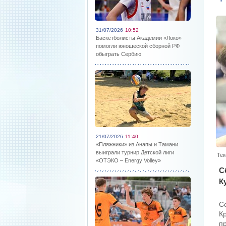
31/07/2026
10:52
Баскетболисты Академии «Локо»
помогли юношеской сборной РФ
обыграть Сербию
21/07/2026
11:40
«Пляжники» из Анапы и Тамани
выиграли турнир Детской лиги
Тек
«ОТЭКО – Energy Volley»
С
К
С
К
п