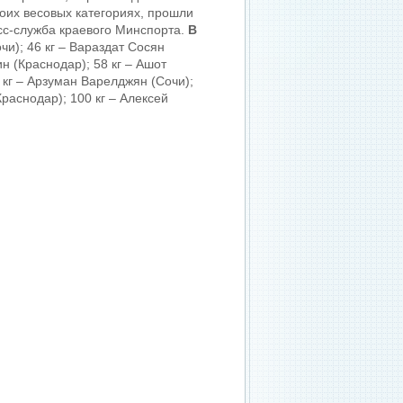
оих весовых категориях, прошли
сс-служба краевого Минспорта.
В
чи); 46 кг – Вараздат Сосян
н (Краснодар); 58 кг – Ашот
 кг – Арзуман Варелджян (Сочи);
раснодар); 100 кг – Алексей