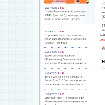
с
о
16/07/2026
13:43
Пляжный футболист «Краснодара-
л
ЮМР» Дмитрий Бушков удостоен
(К
приза «Спорт Медиа Звезда»
Ег
76
Ф
24/06/2026
16:34
Мет
В Кропоткине состоялся мастер-
класс баскетболиста «Локомотива-
Арм
Кубань» Темирова
19/06/2026
15:47
Баскетболисты Академии
«Локомотив-Кубань» выиграли
Н
«серебро» Спартакиады учащихся
Lo
18/06/2026
21:40
Более 100 кубанских команд по
баскетболу 3х3 боролись за титул
сильнейших в академии «Локо»
16/06/2026
10:15
Дмитрий Пирог – о «бронзе» ПБК
«Локомотив-Кубань» в чемпионате