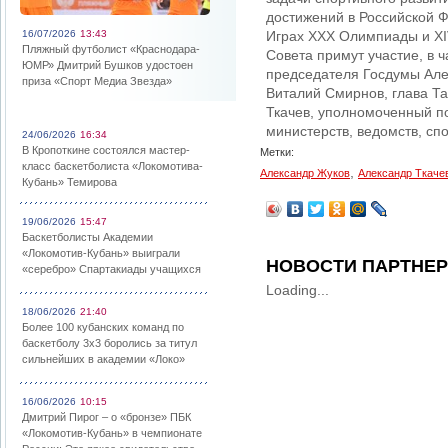
достижений в Российской 
16/07/2026
13:43
Играх XXX Олимпиады и XIV
Пляжный футболист «Краснодара-
Совета примут участие, в 
ЮМР» Дмитрий Бушков удостоен
председателя Госдумы Але
приза «Спорт Медиа Звезда»
Виталий Смирнов, глава Та
Ткачев, уполномоченный по
министерств, ведомств, сп
24/06/2026
16:34
В Кропоткине состоялся мастер-
Метки:
класс баскетболиста «Локомотива-
,
Александр Жуков
Александр Ткаче
Кубань» Темирова
19/06/2026
15:47
Баскетболисты Академии
«Локомотив-Кубань» выиграли
НОВОСТИ ПАРТНЕ
«серебро» Спартакиады учащихся
Loading...
18/06/2026
21:40
Более 100 кубанских команд по
баскетболу 3х3 боролись за титул
сильнейших в академии «Локо»
16/06/2026
10:15
Дмитрий Пирог – о «бронзе» ПБК
«Локомотив-Кубань» в чемпионате