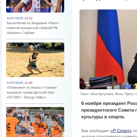
31/07/2026
10:52
Баскетболисты Академии «Локо»
помогли юношеской сборной РФ
обыграть Сербию
21/07/2026
11:40
«Пляжники» из Анапы и Тамани
выиграли турнир Детской лиги
Текст: Инга Бугулова. Фото: Пресс
«ОТЭКО – Energy Volley»
6 ноября президент Рос
президентского Совета 
культуры и спорта.
Как сообщает
«Р-Спорт»
со
задачи спортивного развит