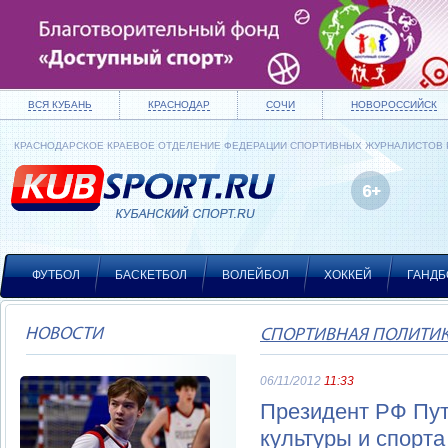
ВСЯ КУБАНЬ
КРАСНОДАР
СОЧИ
НОВОРОССИЙСК
КРАСНОДАРСКОЕ КРАЕВОЕ ОТДЕЛЕНИЕ ФЕДЕРАЦИИ СПОРТИВНЫХ ЖУРНАЛИСТОВ
ФУТБОЛ
БАСКЕТБОЛ
ВОЛЕЙБОЛ
ХОККЕЙ
ГАНДБ
НОВОСТИ
СПОРТИВНАЯ ПОЛИТИ
06/11/2012
11:33
Президент РФ Пут
культуры и спорта