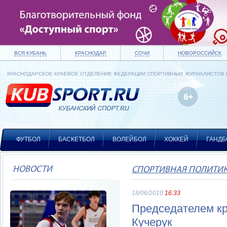
ВСЯ КУБАНЬ
КРАСНОДАР
СОЧИ
НОВОРОССИЙСК
КРАСНОДАРСКОЕ КРАЕВОЕ ОТДЕЛЕНИЕ ФЕДЕРАЦИИ СПОРТИВНЫХ ЖУРНАЛИСТОВ
ФУТБОЛ
БАСКЕТБОЛ
ВОЛЕЙБОЛ
ХОККЕЙ
ГАНДБ
НОВОСТИ
СПОРТИВНАЯ ПОЛИТИ
18/06/2010
16:33
Председателем кр
Кучерук