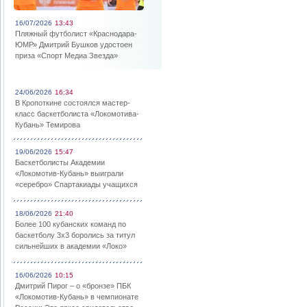
16/07/2026
13:43
Пляжный футболист «Краснодара-
ЮМР» Дмитрий Бушков удостоен
приза «Спорт Медиа Звезда»
24/06/2026
16:34
В Кропоткине состоялся мастер-
класс баскетболиста «Локомотива-
Кубань» Темирова
19/06/2026
15:47
Баскетболисты Академии
«Локомотив-Кубань» выиграли
«серебро» Спартакиады учащихся
18/06/2026
21:40
Более 100 кубанских команд по
баскетболу 3х3 боролись за титул
сильнейших в академии «Локо»
16/06/2026
10:15
Дмитрий Пирог – о «бронзе» ПБК
«Локомотив-Кубань» в чемпионате