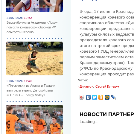
Вчера, 17 июня, в Краснод
конференция краевого сове
31/07/2026
10:52
спортивного общества «Ди
Баскетболисты Академии «Локо»
помогли юношеской сборной РФ
конференции, представля
обыграть Сербию
культуры силовых ведомств
председателя краевого сов
итоге на третий срок пред
краевого ГУВД генерал-лей
первым заместителем оста
Краснодарскому краю). Так
(УФСБ по Краснодарскому 
конференция проходит раз 
Метки:
21/07/2026
11:40
«Пляжники» из Анапы и Тамани
,
«Динамо»
Сергей Кучерук
выиграли турнир Детской лиги
«ОТЭКО – Energy Volley»
НОВОСТИ ПАРТНЕ
Loading...