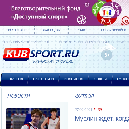
ВСЯ КУБАНЬ
КРАСНОДАР
СОЧИ
НОВОРОССИЙСК
КРАСНОДАРСКОЕ КРАЕВОЕ ОТДЕЛЕНИЕ ФЕДЕРАЦИИ СПОРТИВНЫХ ЖУРНАЛИСТОВ
ФУТБОЛ
БАСКЕТБОЛ
ВОЛЕЙБОЛ
ХОККЕЙ
ГАНДБ
НОВОСТИ
ФУТБОЛ
27/01/2011
11:39
Муслин ждет, ког