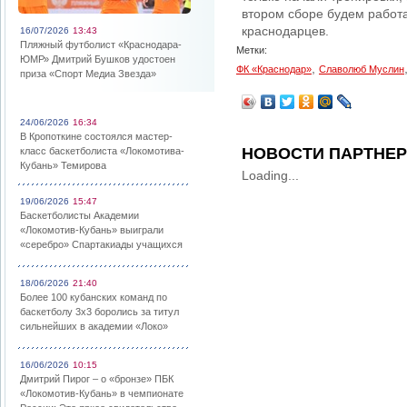
втором сборе будем работа
краснодарцев.
16/07/2026
13:43
Пляжный футболист «Краснодара-
Метки:
ЮМР» Дмитрий Бушков удостоен
,
ФК «Краснодар»
Славолюб Муслин
приза «Спорт Медиа Звезда»
24/06/2026
16:34
В Кропоткине состоялся мастер-
НОВОСТИ ПАРТНЕ
класс баскетболиста «Локомотива-
Кубань» Темирова
Loading...
19/06/2026
15:47
Баскетболисты Академии
«Локомотив-Кубань» выиграли
«серебро» Спартакиады учащихся
18/06/2026
21:40
Более 100 кубанских команд по
баскетболу 3х3 боролись за титул
сильнейших в академии «Локо»
16/06/2026
10:15
Дмитрий Пирог – о «бронзе» ПБК
«Локомотив-Кубань» в чемпионате