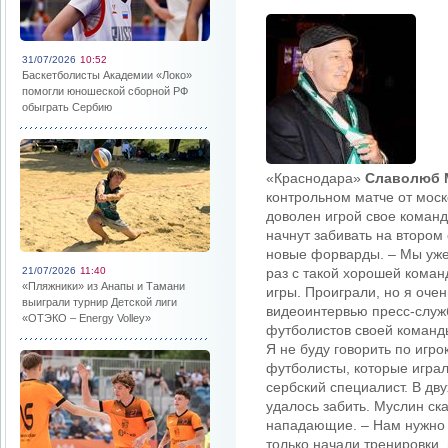
31/07/2026
10:52
Баскетболисты Академии «Локо»
помогли юношеской сборной РФ
обыграть Сербию
«Краснодара»
Славолюб 
контрольном матче от моск
доволен игрой свое команд
начнут забивать на втором 
новые форварды. – Мы уже 
21/07/2026
11:40
раз с такой хорошей коман
«Пляжники» из Анапы и Тамани
игры. Проиграли, но я оче
выиграли турнир Детской лиги
видеоинтервью пресс-служ
«ОТЭКО – Energy Volley»
футболистов своей команды
Я не буду говорить по игро
футболисты, которые играл
сербский специалист. В дв
удалось забить. Муслин ска
нападающие. – Нам нужно 
только начали тренировки,