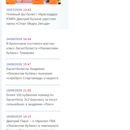
16/07/2026
13:43
Пляжный футболист «Краснодара-
ЮМР» Дмитрий Бушков удостоен
приза «Спорт Медиа Звезда»
24/06/2026
16:34
В Кропоткине состоялся мастер-
класс баскетболиста «Локомотива-
Кубань» Темирова
19/06/2026
15:47
Баскетболисты Академии
«Локомотив-Кубань» выиграли
«серебро» Спартакиады учащихся
18/06/2026
21:40
Более 100 кубанских команд по
баскетболу 3х3 боролись за титул
сильнейших в академии «Локо»
16/06/2026
10:15
Дмитрий Пирог – о «бронзе» ПБК
«Локомотив-Кубань» в чемпионате