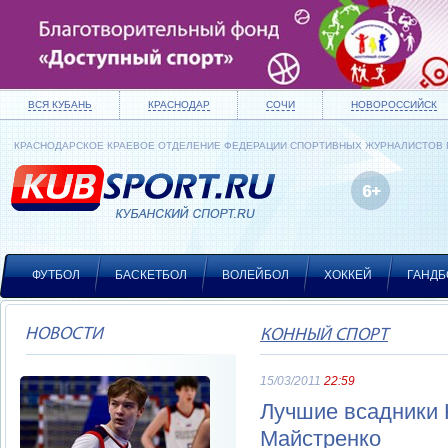
ВСЯ КУБАНЬ
КРАСНОДАР
СОЧИ
НОВОРОССИЙСК
КРАСНОДАРСКОЕ КРАЕВОЕ ОТДЕЛЕНИЕ ФЕДЕРАЦИИ СПОРТИВНЫХ ЖУРНАЛИСТОВ
ФУТБОЛ
БАСКЕТБОЛ
ВОЛЕЙБОЛ
ХОККЕЙ
ГАНДБ
НОВОСТИ
КОННЫЙ СПОРТ
15/03/2011
22:59
Лучшие всадники 
Майстренко