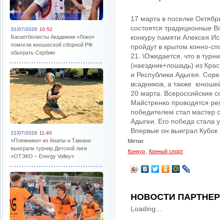
17 марта в поселке Октяб
состоятся традиционные В
31/07/2026
10:52
конкуру памяти Алексея И
Баскетболисты Академии «Локо»
помогли юношеской сборной РФ
пройдут в крытом конно-с
обыграть Сербию
21. \Ожидается, что в турн
(наездник+лошадь) из Крас
и Республики Адыгея. Сор
всадников, а также юношей
20 марта. Всероссийские 
Майстренко проводятся рег
победителем стал мастер 
Адыгеи. Его победа стала 
Впервые он выиграл Кубок в
21/07/2026
11:40
«Пляжники» из Анапы и Тамани
Метки:
выиграли турнир Детской лиги
,
Конкур
Конный спорт
«ОТЭКО – Energy Volley»
НОВОСТИ ПАРТНЕ
Loading...