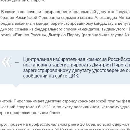
оксеру Дмитрию Пирогу.
 В связи с досрочным прекращением полномочий депутата Госуда
обрания Российской Федерации седьмого созыва Александра Метки
ередать вакантный мандат зарегистрированному кандидату в депут
едьмого созыва из федерального списка кандидатов, выдвинутого 
артией «Единая Россия», Дмитрию Пирогу (региональная группа № 
Центральная избирательная комиссия Российск
постановила зарегистрировать Дмитрия Пирога 
зарегистрированному депутату удостоверение о
сообщении на сайте ЦИК.
митрий Пирог занимает десятую строчку краснодарской группы фед
6-летний спортсмен был 11-м по счету россиянином, которому удал
ира в профессиональном боксе.
ирог провел на профессиональном ринге 20 боев, во всех одержал п