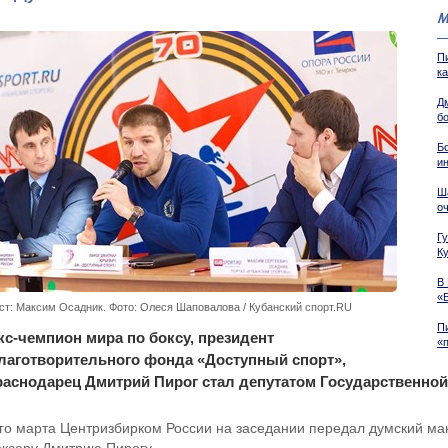
М
П
к
Д
б
Бо
и
Ш
о
Г
К
В
«
ст: Максим Осадник. Фото: Олеся Шаповалова / Кубанский спорт.RU
Пи
кс-чемпион мира по боксу, президент
«
лаготворительного фонда «Доступный спорт»,
раснодарец Дмитрий Пирог стал депутатом Государственной
-го марта Центризбирком России на заседании передал думский м