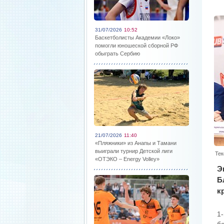
31/07/2026
10:52
Баскетболисты Академии «Локо»
помогли юношеской сборной РФ
обыграть Сербию
21/07/2026
11:40
«Пляжники» из Анапы и Тамани
выиграли турнир Детской лиги
Тек
«ОТЭКО – Energy Volley»
Э
Б
к
1