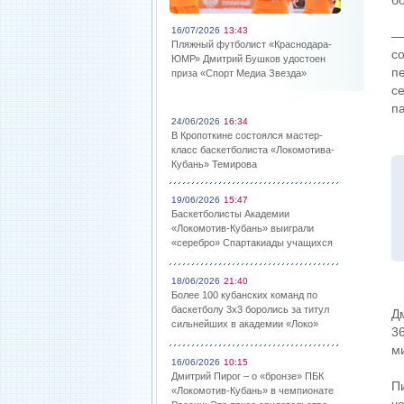
б
16/07/2026
13:43
—
Пляжный футболист «Краснодара-
с
ЮМР» Дмитрий Бушков удостоен
п
приза «Спорт Медиа Звезда»
с
п
24/06/2026
16:34
В Кропоткине состоялся мастер-
класс баскетболиста «Локомотива-
Кубань» Темирова
19/06/2026
15:47
Баскетболисты Академии
«Локомотив-Кубань» выиграли
«серебро» Спартакиады учащихся
18/06/2026
21:40
Более 100 кубанских команд по
баскетболу 3х3 боролись за титул
Д
сильнейших в академии «Локо»
3
м
16/06/2026
10:15
Дмитрий Пирог – о «бронзе» ПБК
П
«Локомотив-Кубань» в чемпионате