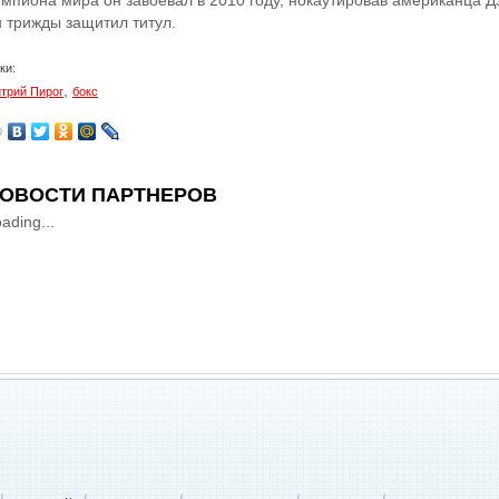
емпиона мира он завоевал в 2010 году, нокаутировав американца 
н трижды защитил титул.
ки:
,
трий Пирог
бокс
ОВОСТИ ПАРТНЕРОВ
ading...