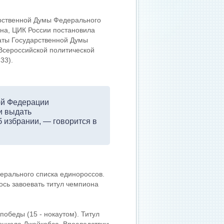
рственной Думы Федерального
на, ЦИК России постановила
аты Государственной Думы
«Всероссийской политической
33).
ой Федерации
и выдать
б избрании
, — говорится в
ерального списка единороссов.
ось завоевать титул чемпиона
обеды (15 - нокаутом). Титул