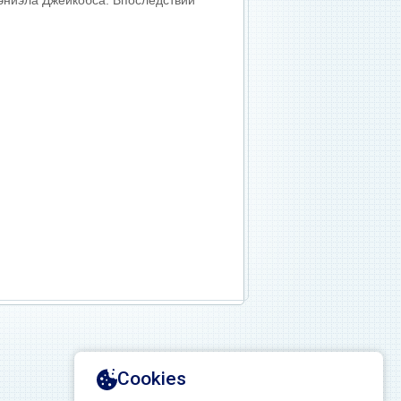
Дэниэла Джейкобса. Впоследствии