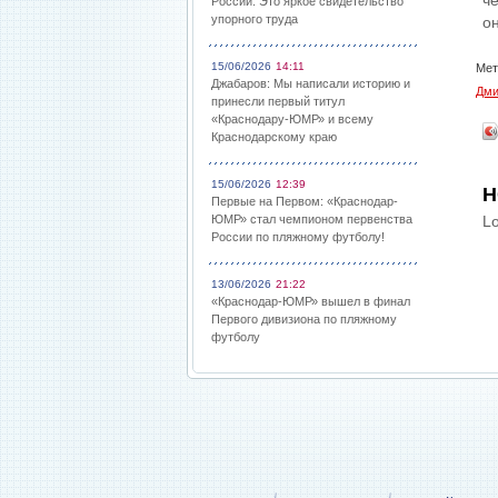
ч
России: Это яркое свидетельство
упорного труда
о
15/06/2026
14:11
Мет
Джабаров: Мы написали историю и
Дми
принесли первый титул
«Краснодару-ЮМР» и всему
Краснодарскому краю
15/06/2026
12:39
Н
Первые на Первом: «Краснодар-
ЮМР» стал чемпионом первенства
Lo
России по пляжному футболу!
13/06/2026
21:22
«Краснодар-ЮМР» вышел в финал
Первого дивизиона по пляжному
футболу