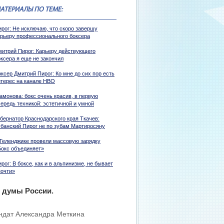
АТЕРИАЛЫ ПО ТЕМЕ:
ирог: Не исключаю, что скоро завершу
арьеру профессионального боксера
митрий Пирог: Карьеру действующего
оксера я еще не закончил
ксер Дмитрий Пирог: Ко мне до сих пор есть
нтерес на канале HBO
амонова: бокс очень красив, в первую
чередь техникой: эстетичной и умной
убернатор Краснодарского края Ткачев:
убанский Пирог не по зубам Мартиросяну
 Геленджике провели массовую зарядку
Бокс объединяет»
рог: В боксе, как и в альпинизме, не бывает
почти»
 думы России.
андат Александра Меткина