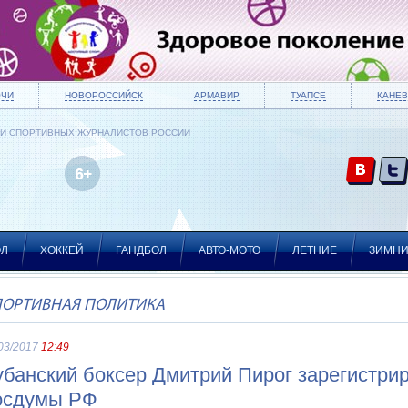
ОЧИ
НОВОРОССИЙСК
АРМАВИР
ТУАПСЕ
КАНЕВ
ИИ СПОРТИВНЫХ ЖУРНАЛИСТОВ РОССИИ
ОЛ
ХОККЕЙ
ГАНДБОЛ
АВТО-МОТО
ЛЕТНИЕ
ЗИМН
ПОРТИВНАЯ ПОЛИТИКА
03/2017
12:49
убанский боксер Дмитрий Пирог зарегистри
осдумы РФ