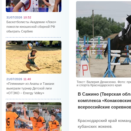
31/07/2026
10:52
Баскетболисты Академии «Локо»
помогли юношеской сборной РФ
обыграть Сербию
21/07/2026
11:40
Текст: Валерия Денисенко. Фото: п
«Пляжники» из Анапы и Тамани
и спорта Краснодарского края
выиграли турнир Детской лиги
«ОТЭКО – Energy Volley»
В Сажино (Тверская обл
комплекса «Конаковск
всероссийские соревнов
Краснодарский край коман
кубанских жокеев.