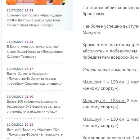
По итогам обоих соревнова
16/07/2026
13:43
бронзовых.
Пляжный футболист «Краснодара-
ЮМР» Дмитрий Бушков удостоен
приза «Спорт Медиа Звезда»
Наиболее успешно выступи
Манукян.
24/06/2026
16:34
Кроме этого, по итогам тр
В Кропоткине состоялся мастер-
абсолютным победителем с
класс баскетболиста «Локомотива-
Кубань» Темирова
победителем всероссийски
19/06/2026
15:47
Итоги лично-командного п
Баскетболисты Академии
«Локомотив-Кубань» выиграли
Маршрут Н – 120 см:
1 мес
«серебро» Спартакиады учащихся
конному спорту»).
18/06/2026
21:40
Маршрут Н – 125 см:
2 мес
Более 100 кубанских команд по
конному спорту»).
баскетболу 3х3 боролись за титул
сильнейших в академии «Локо»
Маршрут Н – 130 см:
1 мес
16/06/2026
10:15
конному спорту»).
Дмитрий Пирог – о «бронзе» ПБК
«Локомотив-Кубань» в чемпионате
Командное первенство:
1 м