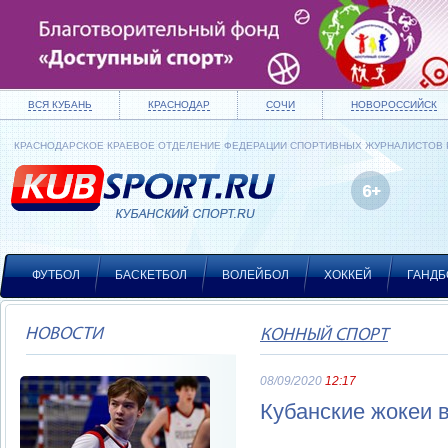
ВСЯ КУБАНЬ
КРАСНОДАР
СОЧИ
НОВОРОССИЙСК
КРАСНОДАРСКОЕ КРАЕВОЕ ОТДЕЛЕНИЕ ФЕДЕРАЦИИ СПОРТИВНЫХ ЖУРНАЛИСТОВ
ФУТБОЛ
БАСКЕТБОЛ
ВОЛЕЙБОЛ
ХОККЕЙ
ГАНДБ
НОВОСТИ
КОННЫЙ СПОРТ
08/09/2020
12:17
Кубанские жокеи 