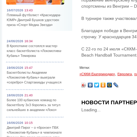
поражение венгерскому клу
спортсмены из Венгрии – D
16/07/2026
13:43
Пляжный футболист «Краснодара-
В турнире также участвовал
ЮМР» Дмитрий Бушков удостоен
приза «Спорт Медиа Звезда»
Благодаря победе в Венгр
строчку. У краснодарцев 34
24/06/2026
16:34
В Кропоткине состоялся мастер-
С 22-го по 24 июля «СККМ
класс баскетболиста «Локомотива-
Beach Handball Tournament
Кубань» Темирова
Метки:
19/06/2026
15:47
Баскетболисты Академии
,
,
«СККМ-Екатеринодар»
Евролига
п
«Локомотив-Кубань» выиграли
«серебро» Спартакиады учащихся
18/06/2026
21:40
Более 100 кубанских команд по
НОВОСТИ ПАРТНЕ
баскетболу 3х3 боролись за титул
Loading...
сильнейших в академии «Локо»
16/06/2026
10:15
Дмитрий Пирог – о «бронзе» ПБК
«Локомотив-Кубань» в чемпионате