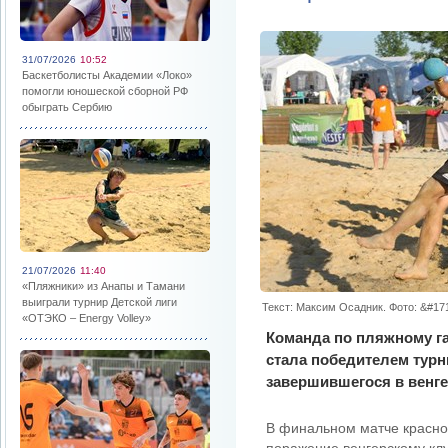
31/07/2026
10:52
Баскетболисты Академии «Локо»
помогли юношеской сборной РФ
обыграть Сербию
21/07/2026
11:40
«Пляжники» из Анапы и Тамани
выиграли турнир Детской лиги
Текст: Максим Осадник. Фото: &#1
«ОТЭКО – Energy Volley»
Команда по пляжному г
стала победителем турн
завершившегося в венге
В финальном матче красно