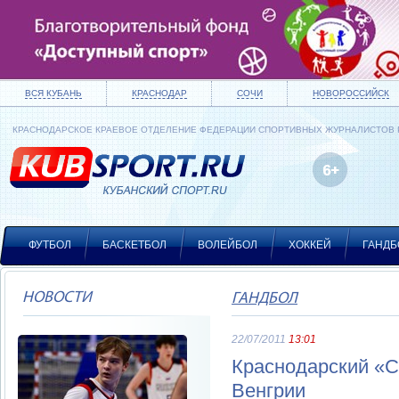
ВСЯ КУБАНЬ
КРАСНОДАР
СОЧИ
НОВОРОССИЙСК
КРАСНОДАРСКОЕ КРАЕВОЕ ОТДЕЛЕНИЕ ФЕДЕРАЦИИ СПОРТИВНЫХ ЖУРНАЛИСТОВ
ФУТБОЛ
БАСКЕТБОЛ
ВОЛЕЙБОЛ
ХОККЕЙ
ГАНДБ
НОВОСТИ
ГАНДБОЛ
22/07/2011
13:01
Краснодарский «С
Венгрии