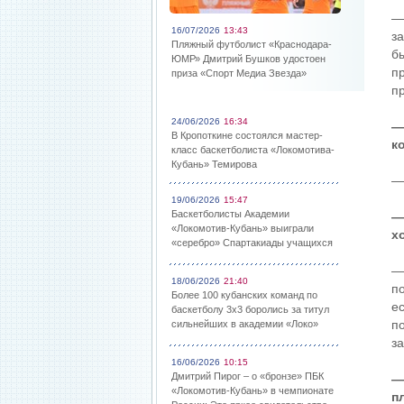
—
16/07/2026
13:43
з
Пляжный футболист «Краснодара-
б
ЮМР» Дмитрий Бушков удостоен
п
приза «Спорт Медиа Звезда»
п
24/06/2026
16:34
—
В Кропоткине состоялся мастер-
к
класс баскетболиста «Локомотива-
Кубань» Темирова
—
19/06/2026
15:47
Баскетболисты Академии
—
«Локомотив-Кубань» выиграли
х
«серебро» Спартакиады учащихся
—
18/06/2026
21:40
по
Более 100 кубанских команд по
ес
баскетболу 3х3 боролись за титул
п
сильнейших в академии «Локо»
з
16/06/2026
10:15
Дмитрий Пирог – о «бронзе» ПБК
—
«Локомотив-Кубань» в чемпионате
п