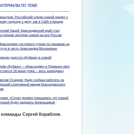
АТЕРИАЛЫ ПО ТЕМЕ:
аршуков: Российский следж-хоккей придет к
кому подходу к делу, как в США и Канаде
вгений Хацей: Краснодарский край стал
астоящим центром хоккея на юге России
 Краснодаре состоялся турнир по прыжкам на
атуте в честь Александра Москаленко
ерехин ушел из «Кубани» в хоккей
ерби «Кубань» – «Краснодар» в Премьер-лиге
стоится 18 июня (плюс – весь календарь)
аксим Осадник: Надо сообща работать на
ороший спортивный имидж Краснодарского
рая
цаев: «Сочи» должен показывать тот хоккей,
оторый будет радовать болельщиков
 команды Сергей Кораблев.