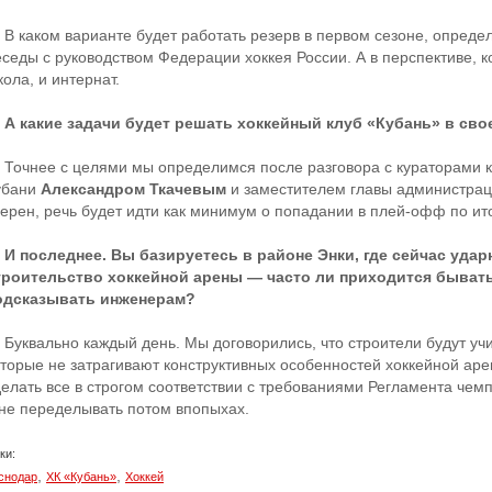
 В каком варианте будет работать резерв в первом сезоне, опреде
еседы с руководством Федерации хоккея России. А в перспективе, к
ола, и интернат.
 А какие задачи будет решать хоккейный клуб «Кубань» в св
 Точнее с целями мы определимся после разговора с кураторами кл
убани
Александром Ткачевым
и заместителем главы администра
верен, речь будет идти как минимум о попадании в плей-офф по ит
 И последнее. Вы базируетесь в районе Энки, где сейчас уда
троительство хоккейной арены — часто ли приходится бывать 
одсказывать инженерам?
 Буквально каждый день. Мы договорились, что строители будут уч
оторые не затрагивают конструктивных особенностей хоккейной аре
делать все в строгом соответствии с требованиями Регламента чем
 не переделывать потом впопыхах.
ки:
,
,
снодар
ХК «Кубань»
Хоккей