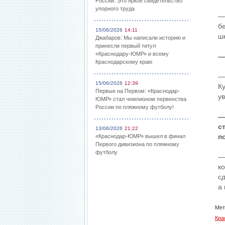
России: Это яркое свидетельство
упорного труда
—
б
15/06/2026
14:11
шк
Джабаров: Мы написали историю и
принесли первый титул
«Краснодару-ЮМР» и всему
—
Краснодарскому краю
—
15/06/2026
12:39
К
Первые на Первом: «Краснодар-
у
ЮМР» стал чемпионом первенства
России по пляжному футболу!
—
с
13/06/2026
21:22
п
«Краснодар-ЮМР» вышел в финал
Первого дивизиона по пляжному
футболу
—
к
с
а
Мет
Кра