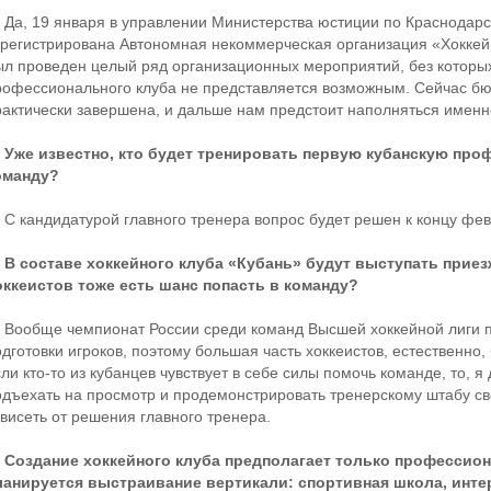
 Да, 19 января в управлении Министерства юстиции по Краснодар
арегистрирована Автономная некоммерческая организация «Хоккейн
ыл проведен целый ряд организационных мероприятий, без которы
рофессионального клуба не представляется возможным. Сейчас бю
рактически завершена, и дальше нам предстоит наполняться имен
 Уже известно, кто будет тренировать первую кубанскую пр
оманду?
 С кандидатурой главного тренера вопрос будет решен к концу фев
 В составе хоккейного клуба «Кубань» будут выступать приез
оккеистов тоже есть шанс попасть в команду?
 Вообще чемпионат России среди команд Высшей хоккейной лиги п
дготовки игроков, поэтому большая часть хоккеистов, естественно, 
ли кто-то из кубанцев чувствует в себе силы помочь команде, то, 
одъехать на просмотр и продемонстрировать тренерскому штабу св
ависеть от решения главного тренера.
 Создание хоккейного клуба предполагает только профессио
ланируется выстраивание вертикали: спортивная школа, интер