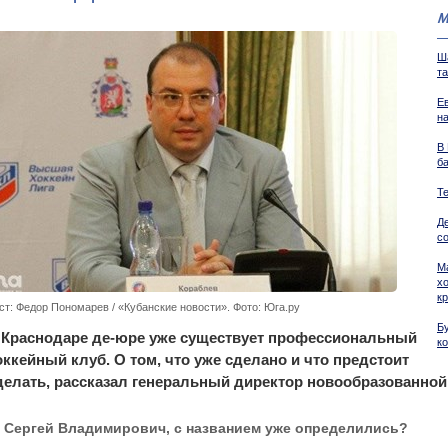
М
Ш
та
Е
н
В
б
Т
Д
со
М
х
к
ст: Федор Пономарев / «Кубанские новости». Фото: Юга.ру
Бу
 Краснодаре де-юре уже существует профессиональный
к
оккейный клуб. О том, что уже сделано и что предстоит
делать, рассказал генеральный директор новообразованной
 Сергей Владимирович, с названием уже определились?