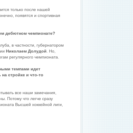
лится только после нашей
онечно, появятся и спортивная
оем дебютном чемпионате?
уба, в частности, губернатором
ции
Николаем Долудой
. Но,
огам регулярного чемпионата.
рными темпами идет
на стройке и что-то
итывать все наши замечания,
ны. Потому что легче сразу
пионата Высшей хоккейной лиги,