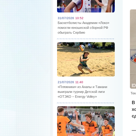
31/07/2026
10:52
Баскетболисты Академии «Локо»
помогли юношеской сборной РФ
обыграть Сербию
21/07/2026
11:40
«Пляжники» из Анапы и Тамани
выиграли турнир Детской лиги
Тек
«ОТЭКО – Energy Volley»
В
х
с
—