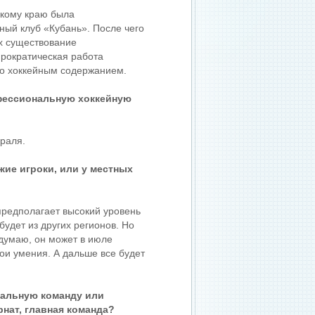
скому краю была
ый клуб «Кубань». После чего
х существование
рократическая работа
но хоккейным содержанием.
офессиональную хоккейную
раля.
жие игроки, или у местных
редполагает высокий уровень
будет из других регионов. Но
я думаю, он может в июле
ои умения. А дальше все будет
нальную команду или
нат, главная команда?