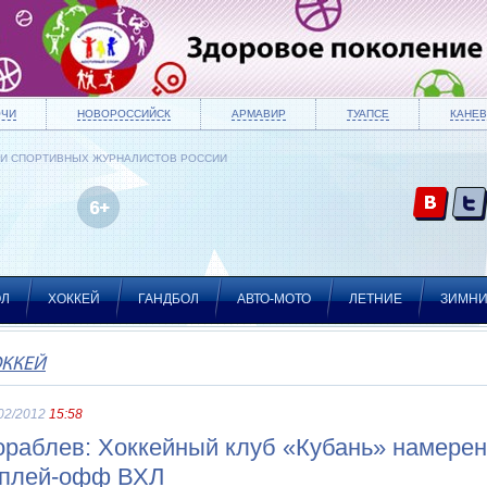
ОЧИ
НОВОРОССИЙСК
АРМАВИР
ТУАПСЕ
КАНЕВ
ИИ СПОРТИВНЫХ ЖУРНАЛИСТОВ РОССИИ
ОЛ
ХОККЕЙ
ГАНДБОЛ
АВТО-МОТО
ЛЕТНИЕ
ЗИМН
ОККЕЙ
02/2012
15:58
ораблев: Хоккейный клуб «Кубань» намерен
 плей-офф ВХЛ