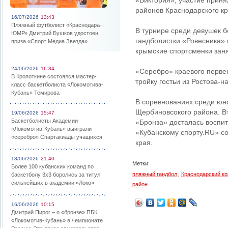
«Виктория», участие приня
районов Краснодарского кра
16/07/2026
13:43
Пляжный футболист «Краснодара-
В турнире среди девушек б
ЮМР» Дмитрий Бушков удостоен
гандболистки «Ровесника» 
приза «Спорт Медиа Звезда»
крымские спортсменки заня
24/06/2026
16:34
«Серебро» краевого перве
В Кропоткине состоялся мастер-
тройку гостьи из Ростова-н
класс баскетболиста «Локомотива-
Кубань» Темирова
В соревнованиях среди юн
Щербиновсокого района. Вт
19/06/2026
15:47
Баскетболисты Академии
«Бронза» досталась воспит
«Локомотив-Кубань» выиграли
«Кубанскому спорту.RU» с
«серебро» Спартакиады учащихся
края.
18/06/2026
21:40
Метки:
Более 100 кубанских команд по
,
пляжный гандбол
Краснодарский кр
баскетболу 3х3 боролись за титул
сильнейших в академии «Локо»
район
16/06/2026
10:15
Дмитрий Пирог – о «бронзе» ПБК
«Локомотив-Кубань» в чемпионате