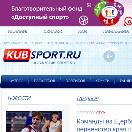
ВСЯ КУБАНЬ
КРАСНОДАР
СОЧИ
НОВОРОССИЙСК
КРАСНОДАРСКОЕ КРАЕВОЕ ОТДЕЛЕНИЕ ФЕДЕРАЦИИ СПОРТИВНЫХ ЖУРНАЛИСТОВ
ФУТБОЛ
БАСКЕТБОЛ
ВОЛЕЙБОЛ
ХОККЕЙ
ГАНДБ
НОВОСТИ
ГАНДБОЛ
03/08/2022
20:26
Команды из Щерби
первенство края 