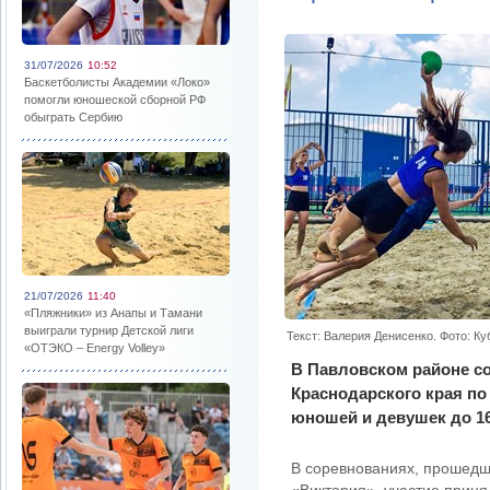
31/07/2026
10:52
Баскетболисты Академии «Локо»
помогли юношеской сборной РФ
обыграть Сербию
21/07/2026
11:40
«Пляжники» из Анапы и Тамани
выиграли турнир Детской лиги
Текст: Валерия Денисенко. Фото: К
«ОТЭКО – Energy Volley»
В Павловском районе с
Краснодарского края по
юношей и девушек до 16
В соревнованиях, прошедш