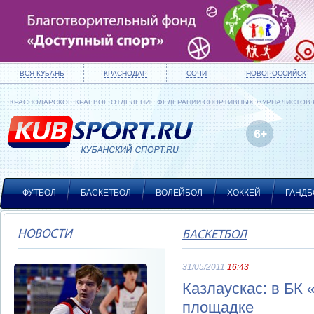
ВСЯ КУБАНЬ
КРАСНОДАР
СОЧИ
НОВОРОССИЙСК
КРАСНОДАРСКОЕ КРАЕВОЕ ОТДЕЛЕНИЕ ФЕДЕРАЦИИ СПОРТИВНЫХ ЖУРНАЛИСТОВ
ФУТБОЛ
БАСКЕТБОЛ
ВОЛЕЙБОЛ
ХОККЕЙ
ГАНДБ
НОВОСТИ
БАСКЕТБОЛ
31/05/2011
16:43
Казлаускас: в БК 
площадке