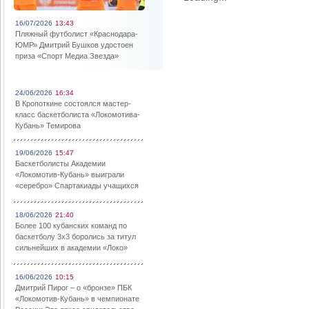
16/07/2026
13:43
Пляжный футболист «Краснодара-
ЮМР» Дмитрий Бушков удостоен
приза «Спорт Медиа Звезда»
24/06/2026
16:34
В Кропоткине состоялся мастер-
класс баскетболиста «Локомотива-
Кубань» Темирова
19/06/2026
15:47
Баскетболисты Академии
«Локомотив-Кубань» выиграли
«серебро» Спартакиады учащихся
18/06/2026
21:40
Более 100 кубанских команд по
баскетболу 3х3 боролись за титул
сильнейших в академии «Локо»
16/06/2026
10:15
Дмитрий Пирог – о «бронзе» ПБК
«Локомотив-Кубань» в чемпионате