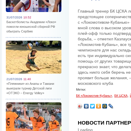
Главный тренер БК ЦСКА 
предстоящее соперничеств
31/07/2026
10:52
с «Локомотивом-Кубанью» 
Баскетболисты Академии «Локо»
помогли юношеской сборной РФ
мной слова о высоком уро
обыграть Сербию
плей-офф только подтверд
борьба, – отметил Казлаус
«Локомотив-Кубань», все т
чемпионате для нас склад
есть три индивидуально си
помощь от других товарище
прекрасно знает, что дела
здесь никто себя беречь не 
проявит больше желания, –
21/07/2026
11:40
московского клуба
«Пляжники» из Анапы и Тамани
выиграли турнир Детской лиги
Метки:
«ОТЭКО – Energy Volley»
,
,
БК «Локомотив-Кубань»
БК ЦСКА
НОВОСТИ ПАРТНЕ
Loading...